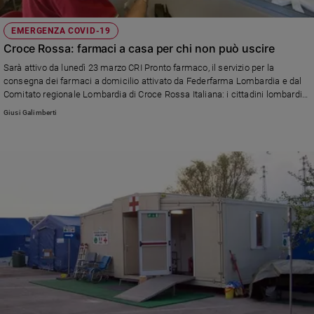
EMERGENZA COVID-19
Croce Rossa: farmaci a casa per chi non può uscire
Sarà attivo da lunedì 23 marzo CRI Pronto farmaco, il servizio per la
consegna dei farmaci a domicilio attivato da Federfarma Lombardia e dal
Comitato regionale Lombardia di Croce Rossa Italiana: i cittadini lombardi
over-65, non autosufficienti, sottoposti a quarantena o risultati positivi al
Giusi Galimberti
Covid-19 potranno ricevere a casa i medicinali, senza alcun costo
aggiuntivo, semplicemente chiamando il numero 02.388.3350.