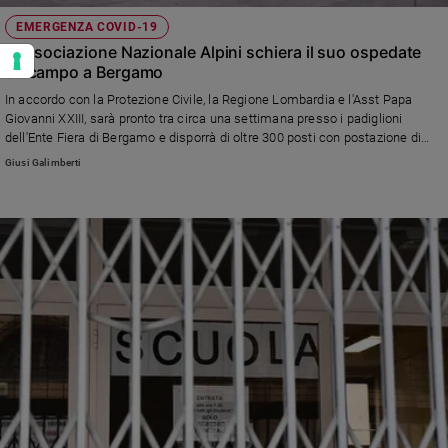
EMERGENZA COVID-19
L'Associazione Nazionale Alpini schiera il suo ospedate
da campo a Bergamo
In accordo con la Protezione Civile, la Regione Lombardia e l'Asst Papa
Giovanni XXIII, sarà pronto tra circa una settimana presso i padiglioni
dell'Ente Fiera di Bergamo e disporrà di oltre 300 posti con postazione di
ossigeno e di terapia sub intensiva per pazienti già usciti dalla fase critica.
Giusi Galimberti
Già nella fase iniziale potranno essere un centinaio i pazienti trattati con
casco respiratorio.