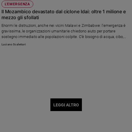
L'EMERGENZA
Il Mozambico devastato dal ciclone Idai: oltre 1 milione e
mezzo gli sfollati
Enormi le distruzioni, anche nei vicini Malawi e Zimbabwe: l’emergenza è
gravissima, le organizzazioni umanitarie chiedono aiuto per portare
sostegno immediato alle popolazioni colpite. C’è bisogno di acqua, cibo,
beni di prima necessità. La testimonianza del vescovo di Beira, monsignor
Luciano Scalettari
Claudio Dalla Zuanna
LEGGI ALTRO