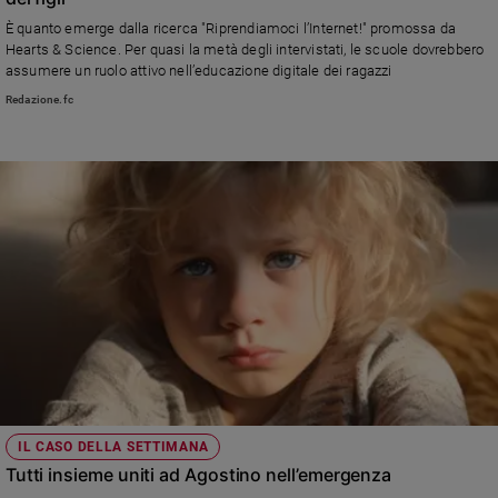
Ambiente
È quanto emerge dalla ricerca "Riprendiamoci l’Internet!" promossa da
e
Hearts & Science. Per quasi la metà degli intervistati, le scuole dovrebbero
Creato
assumere un ruolo attivo nell’educazione digitale dei ragazzi
Volontariato
Redazione.fc
Diritti
Aziende
di
valore
Caso
della
settimana
Migranti
Diversità
e
inclusione
Costume
IL CASO DELLA SETTIMANA
Cultura
e
Tutti insieme uniti ad Agostino nell’emergenza
spettacoli