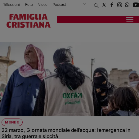
Riflessioni
Foto
Video
Podcast
Privacy Policy
Chi siamo
Contatti
Pubblicità
Attualità
Registrati
Redazione
Italia
EMERGENZA
Cronaca
Politica
Mondo
Economia
Legalità
e
giustizia
Sport
Interviste
Papa
MONDO
Papa
22 marzo, Giornata mondiale dell’acqua: l’emergenza in
Siria, tra guerra e siccità