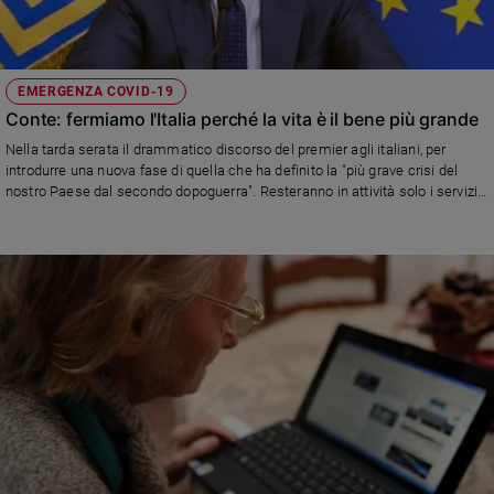
EMERGENZA COVID-19
Conte: fermiamo l'Italia perché la vita è il bene più grande
Nella tarda serata il drammatico discorso del premier agli italiani, per
introdurre una nuova fase di quella che ha definito la "più grave crisi del
nostro Paese dal secondo dopoguerra". Resteranno in attività solo i servizi
essenziali: supermercati, negozi di generi alimentari, farmacie,
parafarmacie, banche, poste, assicurazioni, finanziarie, trasporti e attività
produttive rilevanti per l'interesse nazionale. Di fronte alle dure
responsabilità che ci aspettano ha dichiarato: "La nostra comunità deve
stringersi forte, come una catena, a protezione del bene più importante: la
vita".