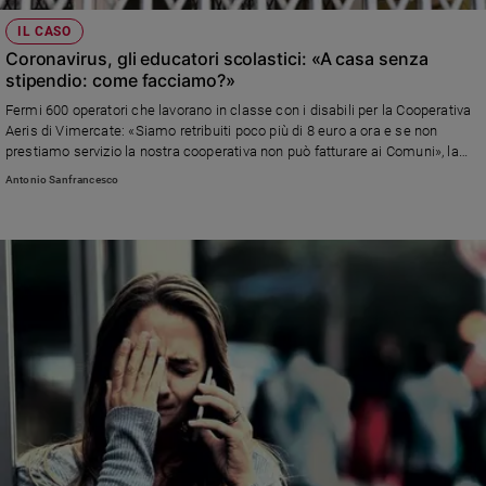
IL CASO
Coronavirus, gli educatori scolastici: «A casa senza
stipendio: come facciamo?»
Fermi 600 operatori che lavorano in classe con i disabili per la Cooperativa
Aeris di Vimercate: «Siamo retribuiti poco più di 8 euro a ora e se non
prestiamo servizio la nostra cooperativa non può fatturare ai Comuni», la
denuncia di Beatrice Valla, «con la cassa integrazione, tutta da vedere,
Antonio Sanfrancesco
rischiamo di prendere 5,67 euro all'ora su cui dovremo pagare contributi e il
23% di tasse»