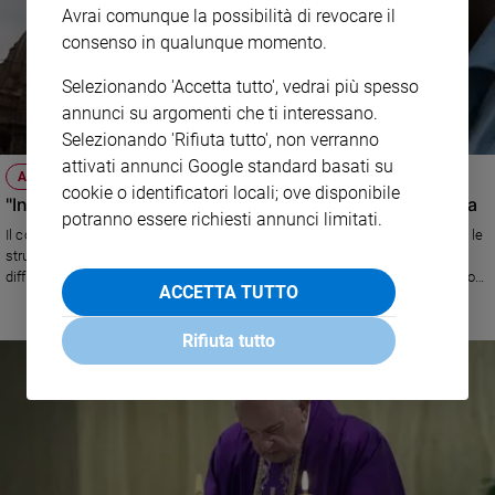
Avrai comunque la possibilità di revocare il
consenso in qualunque momento.
Selezionando 'Accetta tutto', vedrai più spesso
annunci su argomenti che ti interessano.
Selezionando 'Rifiuta tutto', non verranno
attivati annunci Google standard basati su
ATTUALITÀ
cookie o identificatori locali; ove disponibile
"In India i numeri davvero non tornano": la testimonianza
potranno essere richiesti annunci limitati.
Il coronavirus ha percentuali di contagiati ormai in ogni Stato e mancano le
strutture sanitarie per monitorare seriamente la pandemia, che se si
diffondesse non potrebbe essere arginata nelle strutture ospedaliere e con
ACCETTA TUTTO
i posti letto a disposizione. Chi scrive questa testimonianza è Cesare
Saccani, presidente della Indo Italian Chamber of Commerce, la camera di
Rifiuta tutto
commercio Italia-India, rientrato da pochi giorni nel nostro Paese con un
volo straordinario e in continuo e stretto contatto con aziende e realtà
indiane.