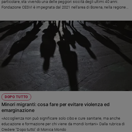
particolare, sta vivendo una delle peggiori siccità degli ultimi 40 anni.
e
Fondazione CESVI è impegnata dal 2021 nell'area di Borena, nella regione
giovani
dell'Oromia, dove l'80 per cento del bestiame è scomparso, mettendo a
rischio la sopravvivenza delle comunità dei pastori
Adolescenza
Bioetica
Vai
Riflessioni
Foto
DOPO TUTTO
Video
Minori migranti: cosa fare per evitare violenza ed
emarginazione
Podcast
«Accoglienza non può significare solo cibo e cure sanitarie, ma anche
educazione e formazione per chi viene da mondi lontani» Dalla rubrica di
Privacy
Credere "Dopo tutto" di Monica Mondo