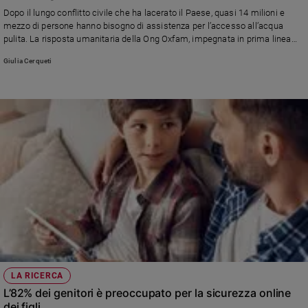
Chiesa
Dopo il lungo conflitto civile che ha lacerato il Paese, quasi 14 milioni e
Chiesa
mezzo di persone hanno bisogno di assistenza per l’accesso all’acqua
pulita. La risposta umanitaria della Ong Oxfam, impegnata in prima linea
per far fronte alla crisi idrica
Fede
Giulia Cerqueti
e
spiritualità
Santi
Devozione
e
fede
Parola
del
giorno
Santo
del
giorno
Società
LA RICERCA
e
L’82% dei genitori è preoccupato per la sicurezza online
valori
dei figli