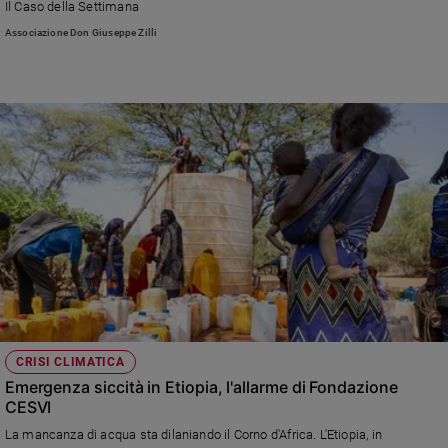
Il Caso della Settimana
Sanremo
Associazione Don Giuseppe Zilli
2026
Cinema,
Tv
e
streaming
Libri
Musica
Arte
Famiglia
ed
educazione
Genitori
e
CRISI CLIMATICA
figli
Emergenza siccità in Etiopia, l'allarme di Fondazione
Nonni
CESVI
Coppia
La mancanza di acqua sta dilaniando il Corno d'Africa. L'Etiopia, in
Scuola