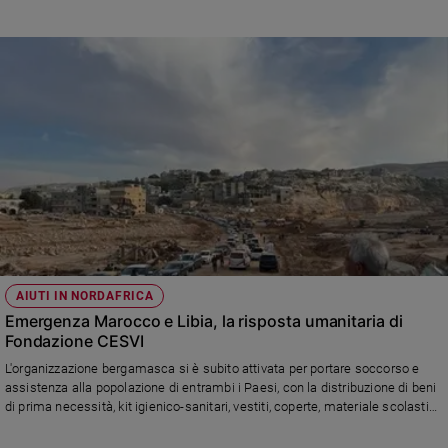
Policy
Chi
siamo
Contatti
Pubblicità
Registrati
AIUTI IN NORDAFRICA
Redazione
Emergenza Marocco e Libia, la risposta umanitaria di
Fondazione CESVI
Social
L'organizzazione bergamasca si è subito attivata per portare soccorso e
assistenza alla popolazione di entrambi i Paesi, con la distribuzione di beni
di prima necessità, kit igienico-sanitari, vestiti, coperte, materiale scolastico
per i bambini e con il supporto psicologico, grazie all'impegno sul campo di
team di emergenza