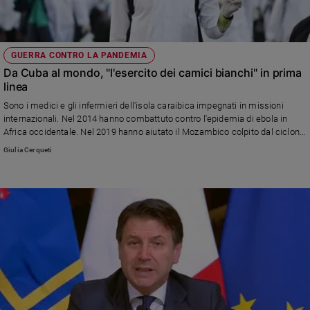
GUERRA CONTRO LA PANDEMIA
Da Cuba al mondo, "l'esercito dei camici bianchi" in prima
linea
Sono i medici e gli infermieri dell'isola caraibica impegnati in missioni
internazionali. Nel 2014 hanno combattuto contro l'epidemia di ebola in
Africa occidentale. Nel 2019 hanno aiutato il Mozambico colpito dal ciclone
Idai. Una brigata da ieri è in Italia per dare supporto all'ospedale da campo
Giulia Cerqueti
di Crema. Insieme al turismo, l'esportazione dei servizi medico-sanitari per
Cuba è la principale risorsa economica.