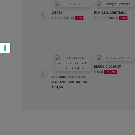
GBABY
FAMIGLIA CRISTIANA
❮
€ 34,80
€ 21,90
€ 104,00
€ 83,00
37%
20%
DIARIO G 2026-27
€ 8,90
- € 8,90
❮
LE GRANDI BASILICHE
ITALIANE - VOL DA 1 AL 5
€ 64,50