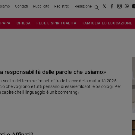
 siamo
Contatti
Pubblicità
Registrati
Redazione
PAPA
CHIESA
FEDE E SPIRITUALITÀ
FAMIGLIA ED EDUCAZIONE
lla responsabilità delle parole che usiamo»
scelta del termine "rispetto" fra le tracce della maturità 2025:
ciò che vogliono e tutti pensano di essere filosofi e psicologi. Per
ve capire che il linguaggio è un boomerang»
ti e Affinati?