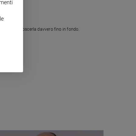
omenti
le
ensare di conoscerla davvero fino in fondo.