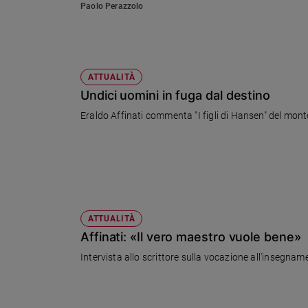
Paolo Perazzolo
Sanremo
2026
Cinema,
Tv
ATTUALITÀ
e
Undici uomini in fuga dal destino
streaming
Libri
Eraldo Affinati commenta "I figli di Hansen" del mon
Musica
Arte
Famiglia
ed
educazione
ATTUALITÀ
Genitori
Affinati: «Il vero maestro vuole bene»
e
figli
Intervista allo scrittore sulla vocazione all'insegna
Nonni
Coppia
Scuola