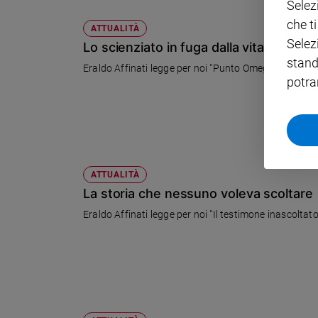
Selez
Policy
che t
ATTUALITÀ
Selez
Lo scienziato in fuga dalla vita
Chi
stand
Eraldo Affinati legge per noi "Punto Omega" di Don De 
potra
siamo
Contatti
Pubblicità
ATTUALITÀ
Registrati
La storia che nessuno voleva scoltare
Eraldo Affinati legge per noi "Il testimone inascoltat
Redazione
Social