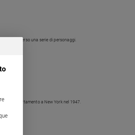
ssuta attraverso una serie di personaggi.
to
re
ri nel loro appartamento a New York nel 1947.
nque