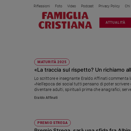
Riflessioni
Foto
Video
Podcast
Privacy Policy
Chi
Attualità
ATTUALITÀ
Italia
Cronaca
Politica
ERALDO AFFINATI
Mondo
Economia
MATURITÀ 2025
«La traccia sul rispetto? Un richiamo a
Legalità
e
Lo scrittore e insegnante Eraldo Affinati commenta la 
giustizia
«Nell'epoca dei social tutti pensano di poter scrivere 
Sport
diventare adulti, spirituali prima che anagrafici, ser
Interviste
Eraldo Affinati
Papa
Papa
PREMIO STREGA
Premio Strega, sarà una sfida fra Albina