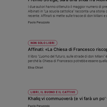
Chiesa
I due autori hanno ottenuto il maggior numero di pref
Chiesa
Albinati in "La scuola cattolica" racconta una storia
recente. Affinati si mette sulle tracce di don Milani e d
Fede
Paolo Perazzolo
e
spiritualità
Santi
Devozione
NON SOLO LIBRI
e
Affinati: «La Chiesa di Francesco risco
fede
Il libro "L'uomo del futuro, sulle strade di don Milan
Parola
perché la Chiesa di Francesco potrebbe essere quella g
del
Elisa Chiari
giorno
Santo
del
giorno
LIBRI, IL BUONO E IL CATTIVO
Società
Khaliq vi commuoverà (e vi farà un po'
e
valori
Paolo Perazzolo