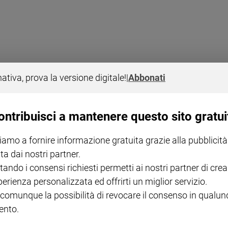
i Helena Janeczek: la battaglia della Seconda guerra mondiale viene rivi
nativa, prova la versione digitale!
|
Abbonati
ontribuisci a mantenere questo sito gratui
iamo a fornire informazione gratuita grazie alla pubblicità
ta dai nostri partner.
tando i consensi richiesti permetti ai nostri partner di crea
. L. Doctorow, ispirato alla vicenda dei fratelli Collyer, trovati cadave
perienza personalizzata ed offrirti un miglior servizio.
 comunque la possibilità di revocare il consenso in qualu
nto.