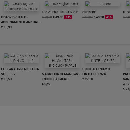
I LOVE ENGLISH JUNIOR
CREDERE
IL G
GBABY DIGITALE -
€ 69,00
€ 43,90
€ 98,80
€ 49,90
€ 11
35%
49%
ABBONAMENTO ANNUALE
€ 16,99
COLLANA ARSENIO LUPIN
QUID+ ALLENIAMO
VOL. 1 - 2
MAGNIFICA HUMANITAS -
L'INTELLIGENZA
PRE
€ 18,50
ENCICLICA PAPALE
€ 27,50
SANT
€ 2,90
A 10
€ 24