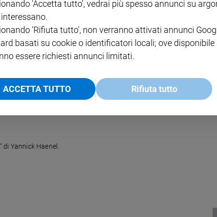
ionando 'Accetta tutto', vedrai più spesso annunci su arg
i interessano.
ionando 'Rifiuta tutto', non verranno attivati annunci Goog
ard basati su cookie o identificatori locali; ove disponibile
Lillo: un libro impervio che dice: non ci si può staccare dalla vita, né p
nno essere richiesti annunci limitati.
ACCETTA TUTTO
Rifiuta tutto
o" di Yannick Haenel.