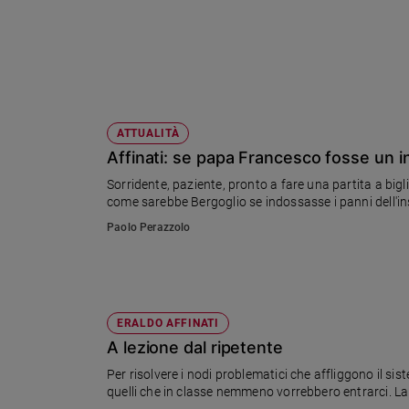
Ambiente
e
Creato
Volontariato
Diritti
Aziende
ATTUALITÀ
di
Affinati: se papa Francesco fosse un i
valore
Sorridente, paziente, pronto a fare una partita a big
Caso
come sarebbe Bergoglio se indossasse i panni dell'ins
della
settimana
Paolo Perazzolo
Migranti
Diversità
e
inclusione
ERALDO AFFINATI
Costume
A lezione dal ripetente
Cultura
Per risolvere i nodi problematici che affliggono il si
e
quelli che in classe nemmeno vorrebbero entrarci. La t
spettacoli