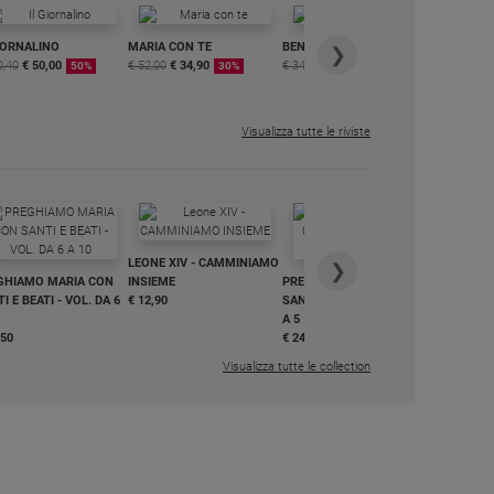
IORNALINO
MARIA CON TE
BENESSERE
6 RIVISTE
❯
0,40
€ 50,00
€ 52,00
€ 34,90
€ 34,80
€ 29,90
DIGITALE
50%
30%
15%
MENSILE
€ 6,99
Visualizza tutte le riviste
IN DIALO
LEONE XIV - CAMMINIAMO
€ 34,90
❯
GHIAMO MARIA CON
INSIEME
PREGHIAMO MARIA CON
I E BEATI - VOL. DA 6
€ 12,90
SANTI E BEATI - VOL. DA 1
A 5
,50
€ 24,50
Visualizza tutte le collection