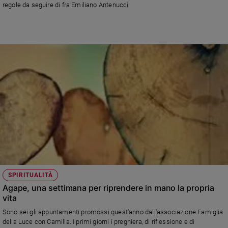
regole da seguire di fra Emiliano Antenucci
Sanremo
2026
Cinema,
Tv
e
streaming
Libri
Musica
Arte
Famiglia
ed
educazione
Genitori
SPIRITUALITÀ
e
Agape, una settimana per riprendere in mano la propria
figli
vita
Nonni
Sono sei gli appuntamenti promossi quest'anno dall'associazione Famiglia
Coppia
della Luce con Camilla. I primi giorni i preghiera, di riflessione e di
Scuola