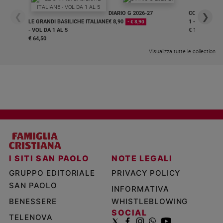
DIARIO G 2026-27
COLLANA ARS
❮
❯
LE GRANDI BASILICHE ITALIANE
€ 8,90
1 - 2
- € 8,90
- VOL DA 1 AL 5
€ 18,50
€ 64,50
Visualizza tutte le collection
I SITI SAN PAOLO
NOTE LEGALI
GRUPPO EDITORIALE
PRIVACY POLICY
SAN PAOLO
INFORMATIVA
BENESSERE
WHISTLEBLOWING
SOCIAL
TELENOVA