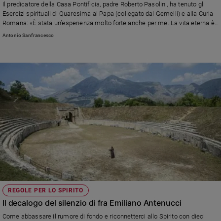
Il predicatore della Casa Pontificia, padre Roberto Pasolini, ha tenuto gli
Ambiente
Esercizi spirituali di Quaresima al Papa (collegato dal Gemelli) e alla Curia
e
Romana: «È stata un’esperienza molto forte anche per me. La vita eterna è
Creato
un diritto, oltre che un dovere, che noi potremmo prenderci il lusso di
Antonio Sanfrancesco
Volontariato
abbracciare già in questo mondo scegliendo l’umiltà del cuore e la
semplicità, amando i nemici e perdonando»
Diritti
Aziende
di
valore
Caso
della
settimana
Migranti
Diversità
e
inclusione
Costume
REGOLE PER LO SPIRITO
Cultura
Il decalogo del silenzio di fra Emiliano Antenucci
e
Come abbassare il rumore di fondo e riconnetterci allo Spirito con dieci
spettacoli