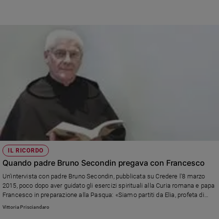
Policy
Chi
siamo
Contatti
Pubblicità
Registrati
Redazione
IL RICORDO
Quando padre Bruno Secondin pregava con Francesco
Un'intervista con padre Bruno Secondin, pubblicata su Credere l'8 marzo
Social
2015, poco dopo aver guidato gli esercizi spirituali alla Curia romana e papa
Francesco in preparazione alla Pasqua: «Siamo partiti da Elia, profeta di
frontiera e delle periferie esistenziali, caro a Francesco»
Vittoria Prisciandaro