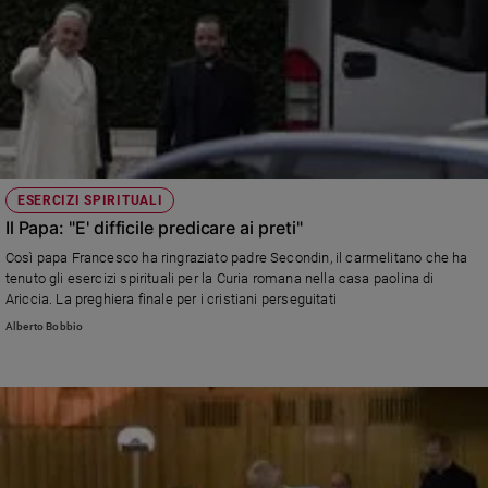
ESERCIZI SPIRITUALI
Il Papa: "E' difficile predicare ai preti"
Così papa Francesco ha ringraziato padre Secondin, il carmelitano che ha
tenuto gli esercizi spirituali per la Curia romana nella casa paolina di
Ariccia. La preghiera finale per i cristiani perseguitati
Alberto Bobbio