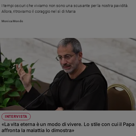
Chiesa
I tempi oscuri che viviamo non sono una scusante per la nostra pavidità.
Chiesa
Allora, ritroviamo il coraggio nel sì di Maria
Monica Mondo
Fede
e
spiritualità
Santi
Devozione
e
fede
Parola
del
giorno
Santo
del
giorno
INTERVISTA
Società
«La vita eterna è un modo di vivere. Lo stile con cui il Papa
e
affronta la malattia lo dimostra»
valori