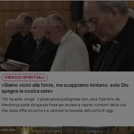
ESERCIZI SPIRITUALI
«Siamo vicini alla fonte, ma scappiamo lontano: solo Dio
spegne la nostra sete»
"Chi ha sete, venga". Il predicatore portoghese don Josè Tolentino de
Mendonça parte da questa frase per aiutare a capire i contorni della vita
che Gesù offre all'uomo e a valutare la risposta dell’uomo di oggi