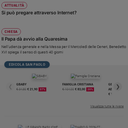
ATTUALITÀ
Si può pregare attraverso Internet?
CHIESA
Il Papa dà avvio alla Quaresima
Nell'udienza generale e nella Messa per il Mercoledì delle Ceneri, Benedetto
XVI spiega il senso di questi 40 giorni
EDICOLA SAN PAOLO
GBABY
FAMIGLIA CRISTIANA
GBABY DIGITA
❮
❯
€ 34,80
€ 21,90
€ 104,00
€ 83,00
ABBONAMEN
37%
20%
€ 16,99
Visualizza tutte le riviste