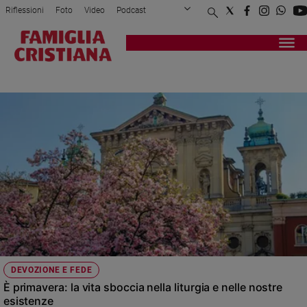
Riflessioni
Foto
Video
Podcast
Privacy Policy
Chi siamo
Contatti
Pubblicità
Attualità
Registrati
Redazione
Italia
ESERCIZI SPIRITUALI
Cronaca
Politica
Mondo
Economia
Legalità
e
giustizia
Sport
Interviste
Papa
DEVOZIONE E FEDE
Papa
È primavera: la vita sboccia nella liturgia e nelle nostre
esistenze