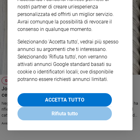
nostri partner di creare un'esperienza
personalizzata ed offrirti un miglior servizio.
Avrai comunque la possibilità di revocare il
consenso in qualunque momento.
Selezionando 'Accetta tutto', vedrai più spesso
annunci su argomenti che ti interessano.
Selezionando 'Rifiuta tutto', non verranno
attivati annunci Google standard basati su
cookie o identificatori locali; ove disponibile
potranno essere richiesti annunci limitati.
GLI ESERCIZI SPIRITUALI
José Tolentino Mendonça: quella sete che spinge a
cercare Dio ogni giorno
ACCETTA TUTTO
Negli esercizi spirituali che ha predicato al Papa, il sacerdote portoghese ha
riflettuto sull’importanza del “desiderio”, parola guardata con sospetto dal
Rifiuta tutto
cattolicesimo. «Ma vivere nell’attesa è l’unico modo per non essere sazi del
Signore»
António Marujo