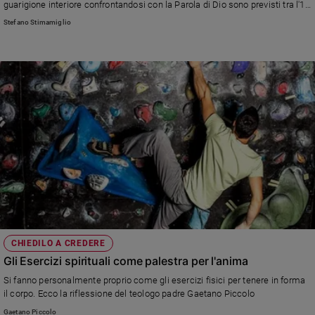
guarigione interiore confrontandosi con la Parola di Dio sono previsti tra l'11
e
e il 17 luglio, presso il Centro di spiritualità dei padri Somaschi e il Santuario
Stefano Stimamiglio
giovani
San Girolamo Emiliani di Somasca (Lecco)
Adolescenza
Bioetica
Vai
Riflessioni
Foto
Video
CHIEDILO A CREDERE
Gli Esercizi spirituali come palestra per l'anima
Podcast
Si fanno personalmente proprio come gli esercizi fisici per tenere in forma
il corpo. Ecco la riflessione del teologo padre Gaetano Piccolo
Privacy
Gaetano Piccolo