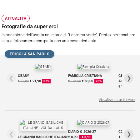
ATTUALITÀ
Fotografie da super eroi
In occasione dell'uscita nelle sale di "Lanterna verde", Pentax personalizza
la sua fotocamera compatta con una cover dedicata
EDICOLA SAN PAOLO
GBABY
FAMIGLIA CRISTIANA
GBABY DIGITA
❮
❯
€ 34,80
€ 21,90
€ 104,00
€ 83,00
ABBONAMEN
37%
20%
€ 16,99
Visualizza tutte le riviste
DIARIO G 2026-27
COLLANA ARS
❮
❯
LE GRANDI BASILICHE ITALIANE
€ 8,90
1 - 2
- € 8,90