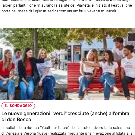
Chiesa
"alberi parlanti", che misurano la salute del Pianeta, è iniziato il Festival che
Chiesa
porta nel mese di luglio in sedici comuni umbri 36 eventi musicali
Fede
e
spiritualità
Santi
Devozione
e
fede
Parola
del
giorno
Santo
del
giorno
IL SONDAGGIO
Le nuove generazioni "verdi" cresciute (anche) all'ombra
Società
di don Bosco
e
I risultati della ricerca “Youth for future” dell’Istituto universitario salesiano
valori
di Venezia e Verona (Iusve) realizzata mediante una rilevazione affidata alla