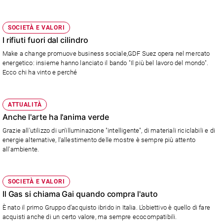
e
giovani
SOCIETÀ E VALORI
Adolescenza
I rifiuti fuori dal cilindro
Bioetica
Make a change promuove business sociale,GDF Suez opera nel mercato
energetico: insieme hanno lanciato il bando "Il più bel lavoro del mondo".
Ecco chi ha vinto e perché
Vai
ATTUALITÀ
Anche l'arte ha l'anima verde
Riflessioni
Grazie all'utilizzo di un'illuminazione "intelligente", di materiali riciclabili e di
energie alternative, l'allestimento delle mostre è sempre più attento
Foto
all'ambiente.
Video
SOCIETÀ E VALORI
Podcast
Il Gas si chiama Gai quando compra l'auto
È nato il primo Gruppo d’acquisto ibrido in Italia. L’obiettivo è quello di fare
Privacy
acquisti anche di un certo valore, ma sempre ecocompatibili.