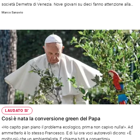
Ambiente
società Demetra di Venezia. Nove giovani su dieci fanno attenzione alla
raccolta differenziata, spengono la luce uscendo da una stanza e sono
e
Marco Sanavio
attenti a non sprecare cibo, acqua e a riutilizzare i materiali. I ragazzi di età
Creato
compresa tra i 14 e i 18 anni camminano volentieri (23,7%) o si spostano
Volontariato
con autobus (15,1%) e treni (3,0%).
Diritti
Aziende
di
valore
Caso
della
settimana
Migranti
Diversità
e
inclusione
LAUDATO SI'
Costume
Così è nata la conversione green del Papa
Cultura
«Ho capito pian piano il problema ecologico, prima non capivo nulla!». Ad
e
ammetterlo è lo stesso Francesco. E di lui ora voci autorevoli dicono: «È
spettacoli
molto più che un ambientalista. E chiama tutti a convertirsi»