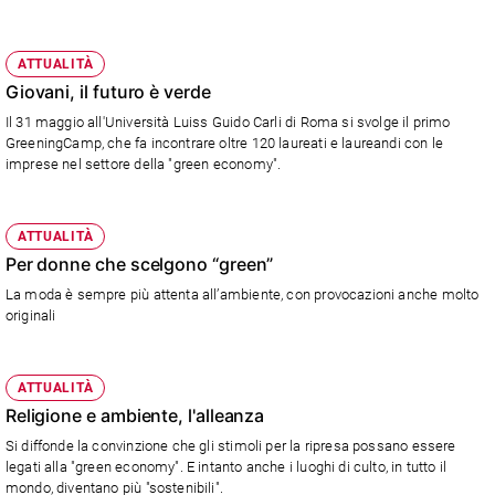
Policy
ATTUALITÀ
Chi
Giovani, il futuro è verde
siamo
Il 31 maggio all'Università Luiss Guido Carli di Roma si svolge il primo
GreeningCamp, che fa incontrare oltre 120 laureati e laureandi con le
imprese nel settore della "green economy".
Contatti
Pubblicità
ATTUALITÀ
Per donne che scelgono “green”
Registrati
La moda è sempre più attenta all’ambiente, con provocazioni anche molto
originali
Redazione
ATTUALITÀ
Social
Religione e ambiente, l'alleanza
Si diffonde la convinzione che gli stimoli per la ripresa possano essere
legati alla "green economy". E intanto anche i luoghi di culto, in tutto il
mondo, diventano più "sostenibili".