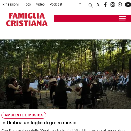
Riflessioni
Foto
Video
Podcast
Privacy Policy
Chi siamo
Contatti
Pubblicità
Attualità
Registrati
Redazione
Italia
GREEN
Cronaca
Politica
Mondo
Economia
Legalità
e
giustizia
Sport
Interviste
Papa
AMBIENTE E MUSICA
Papa
In Umbria un luglio di green music
Con l'esecuzione delle "Quattro stagioni" di Vivaldi in mezzo al bosco degli