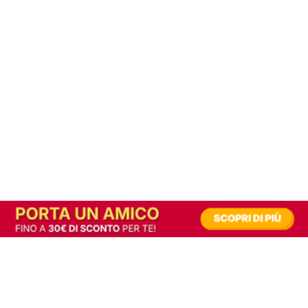
In alternativa, prova la versione digitale!
|
Abbonati
Contribuisci a mantenere questo sito gratuito
Riusciamo a fornire informazione gratuita grazie alla pubblicità erogata dai nostri
partner.
Accettando i consensi richiesti permetti ai nostri partner di creare un'esperienza