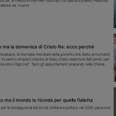
ta da 18 medici e infermieri volontari, ha operato presso l’Habobbi
ollabora da 14 anni
e ma la domenica di Cristo Re: ecco perché
o diocesano, la Giornata mondiale della gioventù era stato annunciato
Al centro rimane il mistero di Gesù Cristo redentore dell’uomo; cari
gna ed è il Signore!". Tanti gli appuntamenti preparati nelle Chiese
 come ad esempio in Iraq. Intanto Lisbona aspetta il prossimo incontro
o ma il mondo lo ricorda per quella fialetta
er le conseguenze del Covid. Militare e politico, nel 2003 usò prove