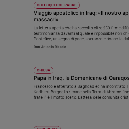
COLLOQUI COL PADRE
Viaggio apostolico in Iraq: «Il nostro 
massacri»
La lettera aperta che ha raccolto oltre 250 firme di
testimonianza davanti al quale è impossibile non chi
Pontefice, un segno di pace, speranza e rinascita dal
Don Antonio Rizzolo
CHIESA
Papa in Iraq, le Domenicane di Qaraqo
Francesco è atterrato a Baghdad ed ha incontrato il
Kadhimi. Bergoglio rimane nella Terra di Abramo fino all'8 marzo. Tappe a Najaf, Ur, Erbil, Mosul e Qaraqosh. "Siete tutti
fratelli" è il motto scelto. L'attesa delle comunità cri
novembre 2016 trovando solo macerie e profanazio