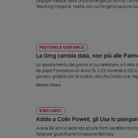
L’equipe medica della Onlus Emergenza Sorrisi, forma
Ambiente
Teaching Hospital, realtà con cui l’organizzazione c
e
Creato
Volontariato
Diritti
Aziende
PASTORALE GIOVANILE
di
valore
La Gmg cambia data, non più alle Palm
Caso
Lo spostamento del giorno in cui celebrare, a livell
della
da papa Francesco un anno fa, il 22 novembre 2020: "
settimana
giovani, gridate con la vostra vita che Cristo vive, re
locali. Ne segnaliamo alcuni. In Italia. E all'estero,
Migranti
Alberto Chiara
internazionale, fissato dal primo al 6 agosto 2023
Diversità
e
inclusione
STATI UNITI
Costume
Addio a Colin Powell, gli Usa lo piangon
Cultura
Aveva 84 anni e secondo alcune fonti sarebbe morto p
e
false per giustificare l'invasione dell'Iraq
spettacoli