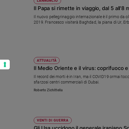
L'ANNUNCIO
Il Papa si rimette in viaggio, dal 5 all'8
Il nuovo pellegrinaggio internazionale è il primo da 
2019. Francesco visiterà Baghdad, la piana di Ur, Er
ATTUALITÀ
Il Medio Oriente e il virus: coprifuoc
Il record dei morti è in Iran, ma il COVID19 ormai toc
sfarzosi centri commerciali di Dubai.
Roberto Zichittella
VENTI DI GUERRA
Gli Usa uccidono il generale iraniano So