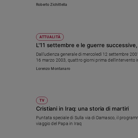
Roberto Zichittella
Sanremo
2026
Cinema,
Tv
e
ATTUALITÀ
streaming
L'11 settembre e le guerre successive, 
Libri
Dall'udienza generale di mercoledì 12 settembre 200
Musica
16 marzo 2003, quattro giorni prima dell'intervento i
Arte
Lorenzo Montanaro
Famiglia
ed
educazione
Genitori
TV
e
Cristiani in Iraq: una storia di martiri
figli
Puntata speciale di Sulla via di Damasco, il programma di 
Nonni
viaggio del Papa in Iraq
Coppia
Scuola