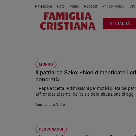
Riflessioni
Foto
Video
Podcast
Privacy Policy
Chi
Attualità
ATTUALITÀ
Italia
Cronaca
Politica
IRAQ
Mondo
Economia
MONDO
Il patriarca Sako: «Non dimenticate i cr
Legalità
e
concreti»
giustizia
Il Papa accetta le dimissioni per motivi di età del patri
Sport
affrontate ai tempi dell’Isis e della situazione di oggi 
Interviste
Annachiara Valle
Papa
Papa
PERSONAGGI