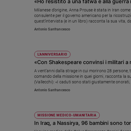
Chiesa
«Ho resistito a una fatwa e alla guerra 
Milanese d’origine, Anna Prouse è stata in Iran come
Chiesa
consulente per il governo americano per la ricostruzion
quest’intervista (e in un libro) racconta la sua vita, 
Fede
diagnosi di tumore che la dava per spacciata
e
Antonio Sanfrancesco
spiritualità
Santi
Devozione
L'ANNIVERSARIO
e
«Con Shakespeare convinsi i militari a r
fede
A vent’anni dalla strage in cui morirono 28 persone, t
Parola
comando della missione in quei giorni, racconta la sua 
del
(Vallecchi): «I caduti sono stati giustamente onorati, 
giorno
drammatica, dimenticati»
Antonio Sanfrancesco
Santo
del
giorno
MISSIONE MEDICO-UMANITARIA
Società
e
In Iraq, a Nassirya, 96 bambini sono tor
valori