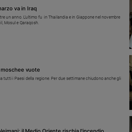
 marzo va in Iraq
oltre un anno. L'ultimo fu in Thailandia e in Giappone nel novembre
bil, Mosul e Qaraqosh.
o e moschee vuote
ca tutti i Paesi della regione. Per due settimane chiudono anche gli
leimani: il Medio Oriente rischia l'incendio