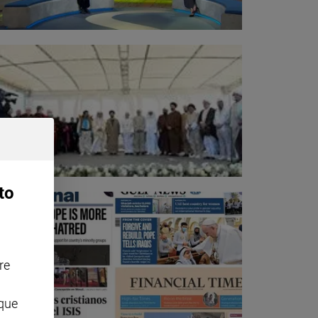
to
re
nque