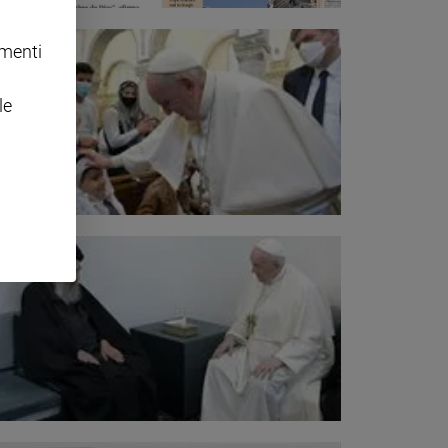
omenti
le