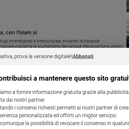
a, con l'Islam sì
ogo interreligioso e interculturale, evitando la trappola
 riconoscere una sorta di ecumenismo del sangue che accomuna uomini
ne, musulmani sunniti e sciti, yazidi); è bene evidenziare la storicità
nativa, prova la versione digitale!
|
Abbonati
schiude orizzonti nuovi: le riflessioni del teologo Pino Lorizio.
ontribuisci a mantenere questo sito gratui
ina
iamo a fornire informazione gratuita grazie alla pubblicità
ta dai nostri partner.
del Papa. I media arabi sottolineano il messaggio di pace e
a tante sofferenze.
tando i consensi richiesti permetti ai nostri partner di crea
perienza personalizzata ed offrirti un miglior servizio.
 comunque la possibilità di revocare il consenso in qualu