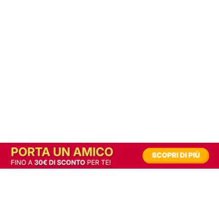
In alternativa, prova la versione digitale!
|
Abbonati
Contribuisci a mantenere questo sito gratuito
Riusciamo a fornire informazione gratuita grazie alla pubblicità erogata dai nostri
partner.
Accettando i consensi richiesti permetti ai nostri partner di creare un'esperienza