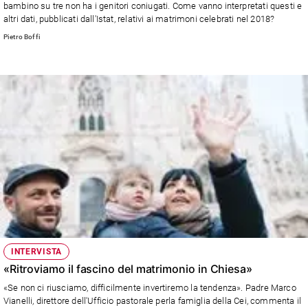
bambino su tre non ha i genitori coniugati. Come vanno interpretati questi e
Sanremo
altri dati, pubblicati dall'Istat, relativi ai matrimoni celebrati nel 2018?
2026
Pietro Boffi
Cinema,
Tv
e
streaming
Libri
Musica
Arte
Famiglia
ed
educazione
Genitori
e
figli
INTERVISTA
«Ritroviamo il fascino del matrimonio in Chiesa»
Nonni
Coppia
«Se non ci riusciamo, difficilmente invertiremo la tendenza». Padre Marco
Vianelli, direttore dell'Ufficio pastorale perla famiglia della Cei, commenta il
Scuola