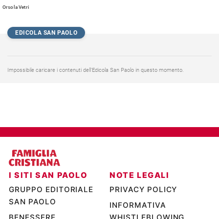
Orsola Vetri
Policy
EDICOLA SAN PAOLO
Chi
siamo
Impossibile caricare i contenuti dell’Edicola San Paolo in questo momento.
Contatti
Pubblicità
Registrati
Redazione
I SITI SAN PAOLO
NOTE LEGALI
Social
GRUPPO EDITORIALE
PRIVACY POLICY
SAN PAOLO
INFORMATIVA
BENESSERE
WHISTLEBLOWING