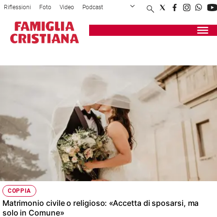
Riflessioni
Foto
Video
Podcast
Privacy Policy
Chi siamo
Contatti
Pubblicità
Attualità
Registrati
Redazione
Italia
MATRIMONIO CIVILE
Cronaca
Politica
Mondo
Economia
Legalità
e
giustizia
Sport
Interviste
Papa
COPPIA
Papa
Matrimonio civile o religioso: «Accetta di sposarsi, ma
solo in Comune»