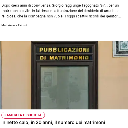
Chiesa
Dopo dieci anni di convivenza, Giorgio raggiunge l’agognato “sì”... per un
Chiesa
matrimonio civile. In lui rimane la frustrazione del desiderio di un'unione
religiosa, che la compagna non vuole. Troppi i cattivi ricordi dei genitori.
Forse ci voleva più chiarezza nella relazione…
Fede
Mariateresa Zattoni
e
spiritualità
Santi
Devozione
e
fede
Parola
del
giorno
Santo
del
giorno
Società
FAMIGLIA E SOCIETÀ
e
In netto calo, in 20 anni, il numero dei matrimoni
valori