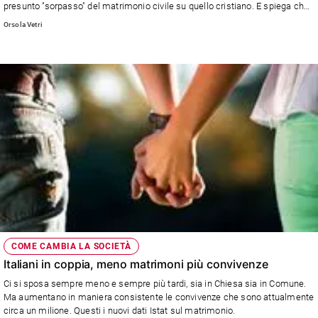
presunto "sorpasso" del matrimonio civile su quello cristiano. E spiega che
e
cosa sono e perchè sono sbagliate le nozze "take away"
Orsola Vetri
giovani
Adolescenza
Bioetica
Vai
Riflessioni
Foto
Video
COME CAMBIA LA SOCIETÀ
Italiani in coppia, meno matrimoni più convivenze
Podcast
Ci si sposa sempre meno e sempre più tardi, sia in Chiesa sia in Comune.
Ma aumentano in maniera consistente le convivenze che sono attualmente
circa un milione. Questi i nuovi dati Istat sul matrimonio.
Privacy