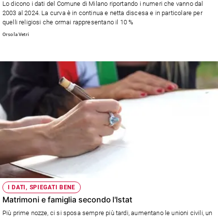
Lo dicono i dati del Comune di Milano riportando i numeri che vanno dal
Ambiente
2003 al 2024. La curva è in continua e netta discesa e in particolare per
e
quelli religiosi che ormai rappresentano il 10 %
Creato
Orsola Vetri
Volontariato
Diritti
Aziende
di
valore
Caso
della
settimana
Migranti
Diversità
e
inclusione
Costume
I DATI, SPIEGATI BENE
Cultura
Matrimoni e famiglia secondo l'Istat
e
Più prime nozze, ci si sposa sempre più tardi, aumentano le unioni civili, un
spettacoli