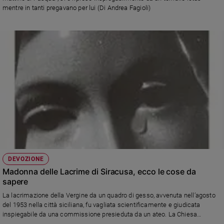
mentre in tanti pregavano per lui (Di Andrea Fagioli)
e
giovani
Adolescenza
Bioetica
Vai
Riflessioni
Foto
DEVOZIONE
Video
Madonna delle Lacrime di Siracusa, ecco le cose da
sapere
Podcast
La lacrimazione della Vergine da un quadro di gesso, avvenuta nell’agosto
del 1953 nella città siciliana, fu vagliata scientificamente e giudicata
inspiegabile da una commissione presieduta da un ateo. La Chiesa
Privacy
riconobbe la prodigiosità dell’evento in breve tempo e nel 1994 san