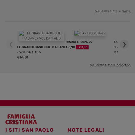
Visualizza tutte le riviste
DIARIO G 2026-27
COLLANA ARS
❮
❯
LE GRANDI BASILICHE ITALIANE
€ 8,90
1 - 2
- € 8,90
- VOL DA 1 AL 5
€ 18,50
€ 64,50
Visualizza tutte le collection
I SITI SAN PAOLO
NOTE LEGALI