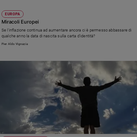
Giovanni Paolo II consacrò il Santuario meta ogni anno di milioni di
Policy
pellegrini
EUROPA
Miracoli Europei
Chi
Se l'inflazione continua ad aumentare ancora ci è permesso abbassare di
siamo
qualche anno la data di nascita sulla carta d'identità?
Pier Aldo Vignazia
Contatti
Pubblicità
Registrati
Redazione
Social