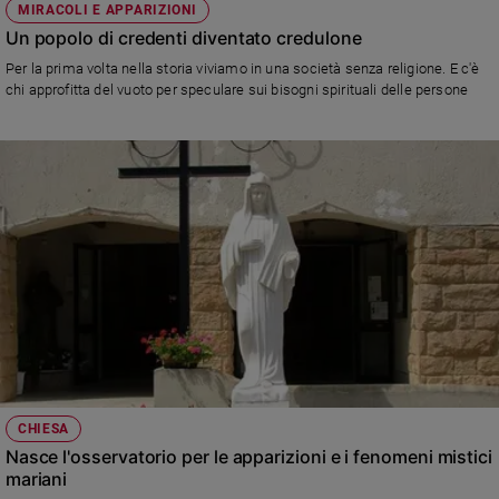
MIRACOLI E APPARIZIONI
Ambiente
Un popolo di credenti diventato credulone
e
Creato
Per la prima volta nella storia viviamo in una società senza religione. E c'è
Volontariato
chi approfitta del vuoto per speculare sui bisogni spirituali delle persone
Diritti
Aziende
di
valore
Caso
della
settimana
Migranti
Diversità
e
inclusione
Costume
CHIESA
Cultura
Nasce l'osservatorio per le apparizioni e i fenomeni mistici
e
mariani
spettacoli