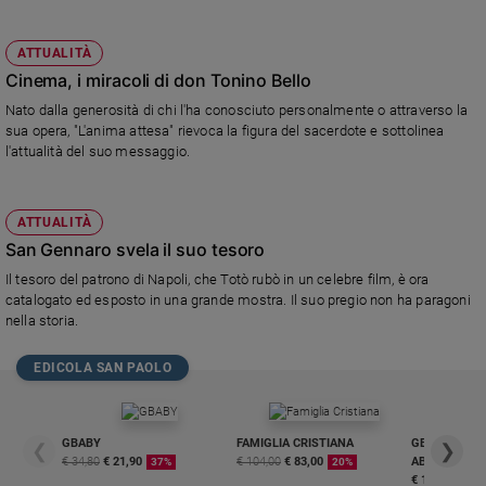
ATTUALITÀ
Cinema, i miracoli di don Tonino Bello
Nato dalla generosità di chi l'ha conosciuto personalmente o attraverso la
sua opera, "L'anima attesa" rievoca la figura del sacerdote e sottolinea
l'attualità del suo messaggio.
ATTUALITÀ
San Gennaro svela il suo tesoro
Il tesoro del patrono di Napoli, che Totò rubò in un celebre film, è ora
catalogato ed esposto in una grande mostra. Il suo pregio non ha paragoni
nella storia.
EDICOLA SAN PAOLO
GBABY
FAMIGLIA CRISTIANA
GBABY DIGITA
❮
❯
€ 34,80
€ 21,90
€ 104,00
€ 83,00
ABBONAMEN
37%
20%
€ 16,99