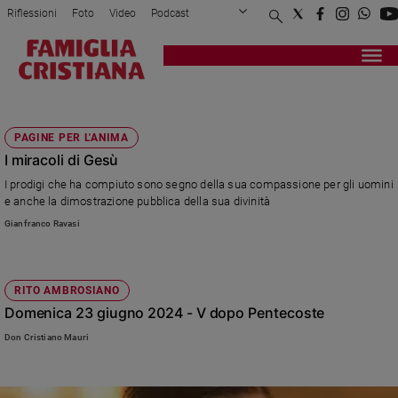
Riflessioni
Foto
Video
Podcast
Privacy Policy
Chi siamo
Contatti
Pubblicità
Attualità
Registrati
Redazione
Italia
MIRACOLI
Cronaca
PAGINE PER L'ANIMA
Politica
I miracoli di Gesù
Mondo
I prodigi che ha compiuto sono segno della sua compassione per gli uomini
Economia
e anche la dimostrazione pubblica della sua divinità
Legalità
Gianfranco Ravasi
e
giustizia
Sport
RITO AMBROSIANO
Interviste
Domenica 23 giugno 2024 - V dopo Pentecoste
Papa
Don Cristiano Mauri
Papa