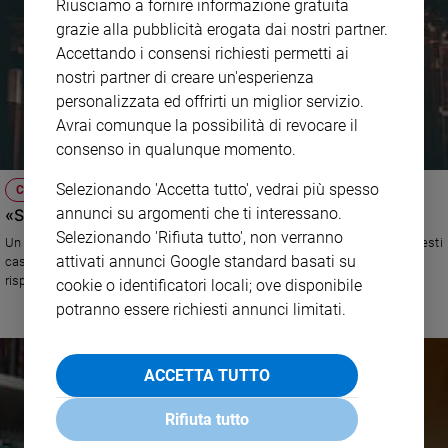
Riusciamo a fornire informazione gratuita
grazie alla pubblicità erogata dai nostri partner.
Accettando i consensi richiesti permetti ai
nostri partner di creare un'esperienza
personalizzata ed offrirti un miglior servizio.
Avrai comunque la possibilità di revocare il
consenso in qualunque momento.
Selezionando 'Accetta tutto', vedrai più spesso
COLLOQUI COL PADRE
annunci su argomenti che ti interessano.
«So con certezza che Dio non c’è»
Selezionando 'Rifiuta tutto', non verranno
Un lettore ci scrive: «Se ci fosse davvero il Dio dei miracoli almeno in questi
attivati annunci Google standard basati su
casi di pandemia dovrebbe farsi sentire. Invece non succede niente». La
risposta del nostro direttore, don Antonio Rizzolo
cookie o identificatori locali; ove disponibile
potranno essere richiesti annunci limitati.
ACCETTA TUTTO
Rifiuta tutto