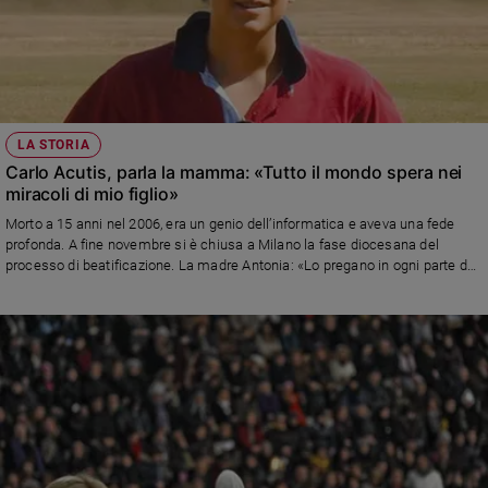
LA STORIA
Carlo Acutis, parla la mamma: «Tutto il mondo spera nei
miracoli di mio figlio»
Morto a 15 anni nel 2006, era un genio dell’informatica e aveva una fede
profonda. A fine novembre si è chiusa a Milano la fase diocesana del
processo di beatificazione. La madre Antonia: «Lo pregano in ogni parte del
globo, vedo tanta gente toccata dalla sua vita»