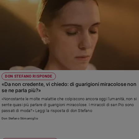
Chiesa
Chiesa
Fede
e
spiritualità
Santi
Devozione
e
fede
Parola
DON STEFANO RISPONDE
del
«Da non credente, vi chiedo: di guarigioni miracolose non
giorno
se ne parla più?»
Santo
«Nonostante le molte malattie che colpiscono ancora oggi l’umanità, non si
del
sente quasi più parlare di guarigioni miracolose. I miracoli di san Pio sono
giorno
passati di moda?» Leggi la risposta di don Stefano
Don Stefano Stimamiglio
Società
e
valori