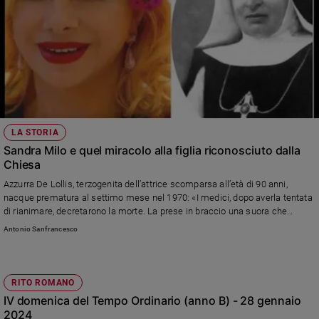
e
giovani
Adolescenza
Bioetica
Vai
LA STORIA
Sandra Milo e quel miracolo alla figlia riconosciuto dalla
Chiesa
Riflessioni
Azzurra De Lollis, terzogenita dell’attrice scomparsa all’età di 90 anni,
nacque prematura al settimo mese nel 1970: «I medici, dopo averla tentata
Foto
di rianimare, decretarono la morte. La prese in braccio una suora che
invocò la sua fondatrice, suor Maria Pia Mastena, e dopo mezz’ora sentì un
Antonio Sanfrancesco
vagito». Un prodigio che è valso la beatificazione, nel 2005, della fondatrice
Video
delle Suore del Santo Volto
Podcast
RITO ROMANO
IV domenica del Tempo Ordinario (anno B) - 28 gennaio
Privacy
2024