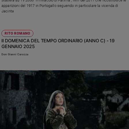
Stasera su Tv 2000 "Il miracolo di Fatima", film del 2017 che ricostruisce le
Ambiente
apparizioni del 1917 in Portogallo seguendo in particolare la vicenda di
e
Jacinta
Creato
Volontariato
Diritti
RITO ROMANO
Aziende
II DOMENICA DEL TEMPO ORDINARIO (ANNO C) - 19
di
GENNAIO 2025
valore
Don Gianni Carozza
Caso
della
settimana
Migranti
Diversità
e
inclusione
Costume
Cultura
e
spettacoli