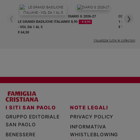
DIARIO G 2026-27
COLLANA ARS
❮
❯
LE GRANDI BASILICHE ITALIANE
€ 8,90
1 - 2
- € 8,90
- VOL DA 1 AL 5
€ 18,50
€ 64,50
Visualizza tutte le collection
I SITI SAN PAOLO
NOTE LEGALI
GRUPPO EDITORIALE
PRIVACY POLICY
SAN PAOLO
INFORMATIVA
BENESSERE
WHISTLEBLOWING