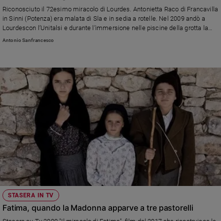
Chiesa
Riconosciuto il 72esimo miracolo di Lourdes. Antonietta Raco di Francavilla
Chiesa
in Sinni (Potenza) era malata di Sla e in sedia a rotelle. Nel 2009 andò a
Lourdescon l’Unitalsi e durante l’immersione nelle piscine della grotta la
sua vita cambiò: «Una voce di donna mi diceva di non avere paura. Capii
Fede
Antonio Sanfrancesco
che stava accadendo qualcosa. Tornai a camminare e ora faccio una vita
e
spiritualità
normale»
Santi
Devozione
e
fede
Parola
del
giorno
Santo
del
giorno
Società
STASERA IN TV
e
Fatima, quando la Madonna apparve a tre pastorelli
valori