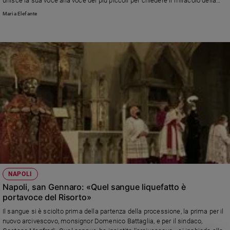
unisce la sua voce alla voce dei più piccoli per chiedere il miracolo della
solidarietà», ha detto monsignor Domenico Battaglia
Maria Elefante
NAPOLI
Napoli, san Gennaro: «Quel sangue liquefatto è
portavoce del Risorto»
Il sangue si è sciolto prima della partenza della processione, la prima per il
nuovo arcivescovo, monsignor Domenico Battaglia, e per il sindaco,