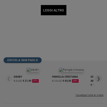
LEGGI ALTRO
EDICOLA SAN PAOLO
GBABY
FAMIGLIA CRISTIANA
GBABY DIGITA
❮
❯
€ 34,80
€ 21,90
€ 104,00
€ 83,00
ABBONAMEN
37%
20%
€ 16,99
Visualizza tutte le riviste