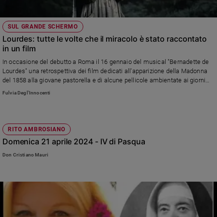
Sanremo
2026
SUL GRANDE SCHERMO
Cinema,
Lourdes: tutte le volte che il miracolo è stato raccontato
Tv
in un film
e
In occasione del debutto a Roma il 16 gennaio del musical "Bernadette de
streaming
Lourdes" una retrospettiva dei film dedicati all'apparizione della Madonna
Libri
del 1858 alla giovane pastorella e di alcune pellicole ambientate ai giorni
nostri nella località dei Pirenei meta di pellegrinaggi
Musica
Fulvia Degl'Innocenti
Arte
Famiglia
RITO AMBROSIANO
ed
Domenica 21 aprile 2024 - IV di Pasqua
educazione
Don Cristiano Mauri
Genitori
e
figli
Nonni
Coppia
Scuola