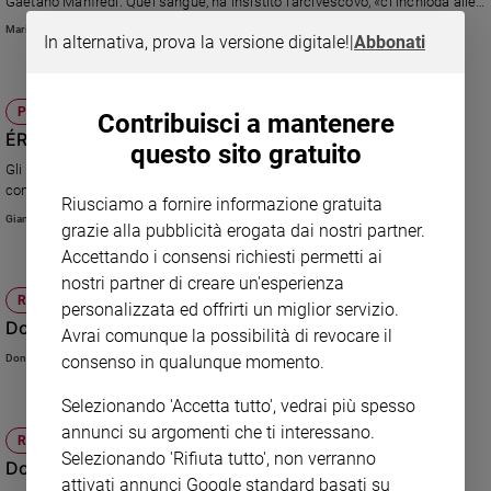
Gaetano Manfredi. Quel sangue, ha insistito l'arcivescovo, «ci inchioda alle
nostre responsabilità», chiede di tornare dunque a vivere di «amore e
Maria Elefante
In alternativa, prova la versione digitale!
|
Abbonati
onestà, avviando un processo di rinnovamento in cui politica, società civile
e ogni cittadino possa dar vita a quel ‘Noi’ capace di rendere Napoli una
terra in grado di nutrire i suoi figli»
PAGINE PER L'ANIMA
Contribuisci a mantenere
ÉRGON - SÊMÉION: opera, segno, miracolo
questo sito gratuito
Gli interventi straordinari di Gesù rivelano la sua vittoria sul male e
confermano l’avvento del segno di Dio da lui annunciato
Riusciamo a fornire informazione gratuita
Gianfranco Ravasi
grazie alla pubblicità erogata dai nostri partner.
Accettando i consensi richiesti permetti ai
nostri partner di creare un'esperienza
RITO AMBROSIANO
personalizzata ed offrirti un miglior servizio.
Domenica 3 aprile 2022 - di Lazzaro - V di Quaresima
Avrai comunque la possibilità di revocare il
consenso in qualunque momento.
Don Cristiano Mauri
Selezionando 'Accetta tutto', vedrai più spesso
annunci su argomenti che ti interessano.
RITO AMBROSIANO
Selezionando 'Rifiuta tutto', non verranno
Domenica 6 febbraio 2022 - V dopo l'Epifania
attivati annunci Google standard basati su