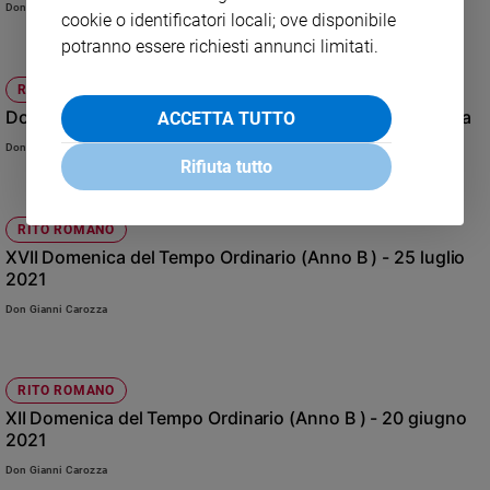
Don Cristiano Mauri
cookie o identificatori locali; ove disponibile
potranno essere richiesti annunci limitati.
RITO AMBROSIANO
Domenica 16 gennaio 2022 - II Domenica dopo l'Epifania
ACCETTA TUTTO
Don Cristiano Mauri
Rifiuta tutto
RITO ROMANO
XVII Domenica del Tempo Ordinario (Anno B ) - 25 luglio
2021
Don Gianni Carozza
RITO ROMANO
XII Domenica del Tempo Ordinario (Anno B ) - 20 giugno
2021
Don Gianni Carozza