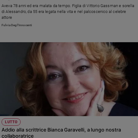
Chiesa
Aveva 78 anni ed era malata da tempo. Figlia di Vittorio Gassman e sorella
Chiesa
di Alessandro, da 55 era legata nella vita e nel palcoscenico al celebre
attore
Fede
Fulvia Degl'Innocenti
e
spiritualità
Santi
Devozione
e
fede
Parola
del
giorno
Santo
del
giorno
Società
LUTTO
e
Addio alla scrittrice Bianca Garavelli, a lungo nostra
valori
collaboratrice