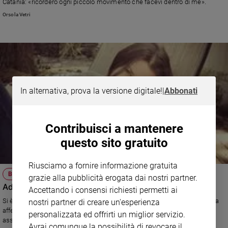
Catania: «ricorderò ogni piccolo movimento che facevi dentro di me».
Sanremo
Orsola Vetri
2026
Cinema,
Tv
e
streaming
Libri
In alternativa, prova la versione digitale!
|
Abbonati
Musica
Arte
Contribuisci a mantenere
Famiglia
ed
questo sito gratuito
educazione
Riusciamo a fornire informazione gratuita
Genitori
BRITTANY
e
grazie alla pubblicità erogata dai nostri partner.
Addio Brittany. Noi ti amiamo
figli
Accettando i consensi richiesti permetti ai
Nonni
Si è spenta nella sua casa sabato primo novembre, la 29 enne americana
nostri partner di creare un'esperienza
affetta da un tumore al cervello che tempo fa aveva annunciato la morte
Coppia
personalizzata ed offrirti un miglior servizio.
assistita. Dopo un momento di ripensamento, si è lasciata morire.
Avrai comunque la possibilità di revocare il
Scuola