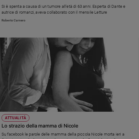
Ambiente
Si è spenta a causa di un tumore all'età di 63 anni. Esperta di Dante e
e
autrice di romanzi, aveva collaborato con il mensile Letture
Creato
Roberto Carnero
Volontariato
Diritti
Aziende
di
valore
Caso
della
settimana
Migranti
Diversità
e
inclusione
Costume
ATTUALITÀ
Lo strazio della mamma di Nicole
Cultura
e
Su facebook le parole delle mamma della piccola Nicole morta ieri a
spettacoli