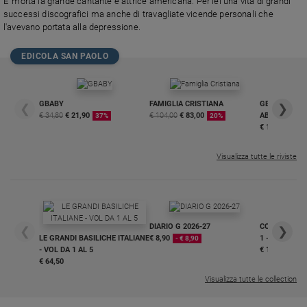
E' morta la grande cantante e attrice americana. Per lei una vita di grandi
successi discografici ma anche di travagliate vicende personali che
Policy
l'avevano portata alla depressione.
Chi
EDICOLA SAN PAOLO
siamo
GBABY
FAMIGLIA CRISTIANA
GBABY DIGITA
Contatti
❮
❯
€ 34,80
€ 21,90
€ 104,00
€ 83,00
ABBONAMEN
37%
20%
€ 16,99
Pubblicità
Visualizza tutte le riviste
Registrati
Redazione
DIARIO G 2026-27
COLLANA ARS
❮
❯
LE GRANDI BASILICHE ITALIANE
€ 8,90
1 - 2
- € 8,90
Social
- VOL DA 1 AL 5
€ 18,50
€ 64,50
Visualizza tutte le collection