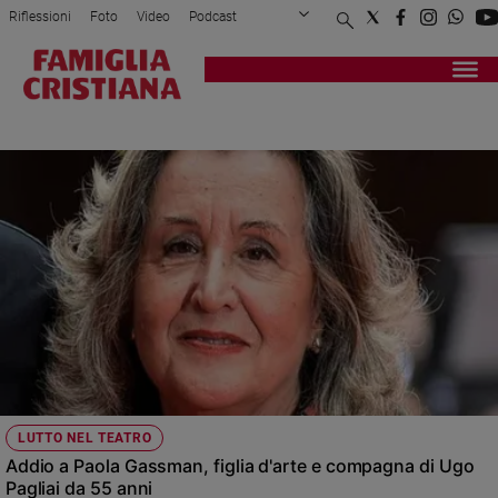
Riflessioni
Foto
Video
Podcast
Privacy Policy
Chi siamo
Contatti
Pubblicità
Attualità
Registrati
Redazione
Italia
MORTA
Cronaca
Politica
Mondo
Economia
Legalità
e
giustizia
Sport
Interviste
Papa
LUTTO NEL TEATRO
Papa
Addio a Paola Gassman, figlia d'arte e compagna di Ugo
Pagliai da 55 anni