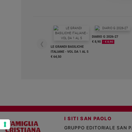
e
giovani
Adolescenza
Bioetica
DIARIO G 2026-27
€ 8,90
- € 8,90
❮
LE GRANDI BASILICHE
Vai
ITALIANE - VOL DA 1 AL 5
€ 64,50
Riflessioni
Foto
Video
Podcast
I SITI SAN PAOLO
GRUPPO EDITORIALE SAN 
Privacy