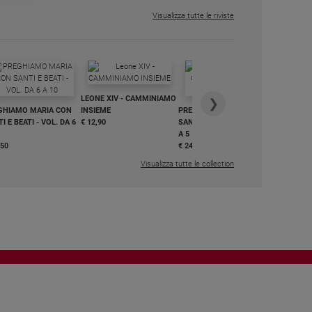
Visualizza tutte le riviste
IN DIALO
LEONE XIV - CAMMINIAMO
€ 34,90
❯
GHIAMO MARIA CON
INSIEME
PREGHIAMO MARIA CON
I E BEATI - VOL. DA 6
€ 12,90
SANTI E BEATI - VOL. DA 1
A 5
,50
€ 24,50
Visualizza tutte le collection