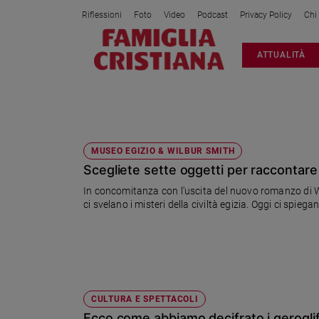
Riflessioni
Foto
Video
Podcast
Privacy Policy
Chi
Attualità
ATTUALITÀ
Italia
Cronaca
Politica
MUSEO EGIZIO
Mondo
Economia
MUSEO EGIZIO & WILBUR SMITH
Scegliete sette oggetti per raccontar
Legalità
e
In concomitanza con l'uscita del nuovo romanzo di Wilb
giustizia
ci svelano i misteri della civiltà egizia. Oggi ci spieg
Sport
Interviste
Papa
Papa
CULTURA E SPETTACOLI
Ecco come abbiamo decifrato i geroglif