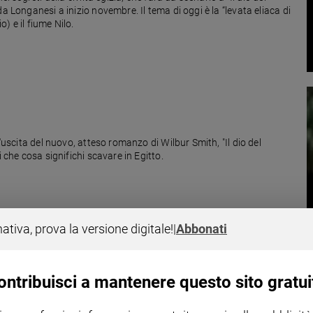
a Longanesi a inizio novembre. Il tema di oggi è la “levata eliaca di
o) e il fiume Nilo.
l'uscita del nuovo, atteso romanzo di Wilbur Smith, "Il dio del
 che cosa significhi scavare in Egitto.
nativa, prova la versione digitale!
|
Abbonati
ontribuisci a mantenere questo sito gratui
ino? Partecipate al concorso "Portaci con te nella tua più grande