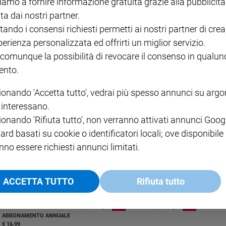
iamo a fornire informazione gratuita grazie alla pubblicità
ta dai nostri partner.
tando i consensi richiesti permetti ai nostri partner di crea
perienza personalizzata ed offrirti un miglior servizio.
 comunque la possibilità di revocare il consenso in qualu
nto.
r Smith
e, "Il dio del deserto", prevista per il 3 novembre, gli esperti del
ionando 'Accetta tutto', vedrai più spesso annunci su arg
l'antica civiltà. Oggi parliamo del processo ai danni di chi congiurò
i interessano.
ionando 'Rifiuta tutto', non verranno attivati annunci Goog
ard basati su cookie o identificatori locali; ove disponibile
nno essere richiesti annunci limitati.
ACCETTA TUTTO
Rifiuta tutto
I LOVE ENGLISH JUNIOR
CREDERE
IL G
GBABY DIGITALE -
€ 69,00
€ 43,90
€ 98,80
€ 49,90
€ 11
35%
49%
ABBONAMENTO ANNUALE
€ 16,99