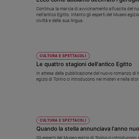
Chiesa
Continua la marcia di avvicinamento all'uscita del n
Chiesa
nell'antico Egitto. Intanto gli esperti del Museo egiz
civiltà e della sua lingua.
Fede
e
spiritualità
Santi
Devozione
CULTURA E SPETTACOLI
e
Le quattro stagioni dell'antico Egitto
fede
In attesa della pubblicazione del nuovo romanzo di Wil
Parola
egizio di Torino ci introducono nei misteri e nella stori
del
giorno
Santo
del
giorno
CULTURA E SPETTACOLI
Società
Quando la stella annunciava l'anno nu
e
valori
Gli esperti del Museo egizio di Torino ci introducono ne