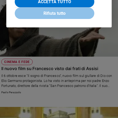
ACCETTA TUTTO
Rifiuta tutto
CINEMA E FEDE
Il nuovo film su Francesco visto dai frati di Assisi
Il 6 ottobre esce "Il sogno di Francesco", nuovo film sul giullare di Dio con
Elio Germano protagonista. Lo ha visto in anteprima per noi padre Enzo
Fortunato, direttore della rivista "San Francesco patrono d'Italia". Il suo
commento e l'intervista all'attore su "Famiglia Cristiana" in edicola da
Paolo Perazzolo
giovedì.