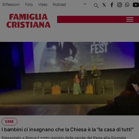
Riflessioni
Foto
Video
Podcast
Privacy Policy
Chi siamo
Contatti
Pubblicità
Attualità
Registrati
Redazione
Italia
PADRE ENZO FORTUNATO
Cronaca
Politica
Mondo
Economia
Legalità
e
giustizia
Sport
Interviste
Papa
GMB
Papa
I bambini ci insegnano che la Chiesa è la "la casa di tutti"
Presentato a Roma il corto ispirato dalle parole del Papa alla Giornata