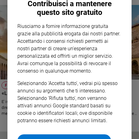
Contribuisci a mantenere
occasione dei 900 anni della morte di Sasso.
Policy
questo sito gratuito
Chi
Riusciamo a fornire informazione gratuita
siamo
grazie alla pubblicità erogata dai nostri partner.
Accettando i consensi richiesti permetti ai
nostri partner di creare un'esperienza
Contatti
personalizzata ed offrirti un miglior servizio.
Avrai comunque la possibilità di revocare il
Pubblicità
consenso in qualunque momento.
Registrati
Selezionando 'Accetta tutto', vedrai più spesso
FRANCESCANI
annunci su argomenti che ti interessano.
«La Quaresima ci faccia diventare gentili verso gli altri»
Redazione
Selezionando 'Rifiuta tutto', non verranno
E' iniziato il cammino che conduce alla Pasqua. Padre Enzo Fortunato,
attivati annunci Google standard basati su
direttore della sala stampa del Sacro Convento di Assisi, lancia un
cookie o identificatori locali; ove disponibile
Social
messaggio e una riflessione su come vivere questo periodo di preghiera e
penitenza.
potranno essere richiesti annunci limitati.