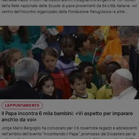
Ambiente
della Rete nazionale delle Scuole di pace provenienti da 94 città italiane. «Al
e
centro dell’incontro organizzato dalla Fondazione PerugiAssisi e altre
Creato
associazioni insieme a padre Enzo Fortunato, coordinatore della Giornata
Mondiale dei Bambini, «c’è la volontà di formare una nuova generazione di
Volontariato
costruttori e costruttrici di pace e di trovare le strade per “trasformare il
Diritti
futuro” oggi è minacciato da tante guerre, ingiustizie e disuguaglianze
ingiustificabili e insopportabili»
Aziende
di
valore
Caso
della
settimana
Migranti
Diversità
e
inclusione
L'APPUNTAMENTO
Costume
Il Papa incontra 6 mila bambini: «Vi aspetto per imparare
anch’io da voi»
Cultura
Jorge Mario Bergoglio ha convocato per il 6 novembre ragazzi e adolescenti
e
nell'ambito dell'evento "Incontrando il Papa", promosso dal Dicastero per la
spettacoli