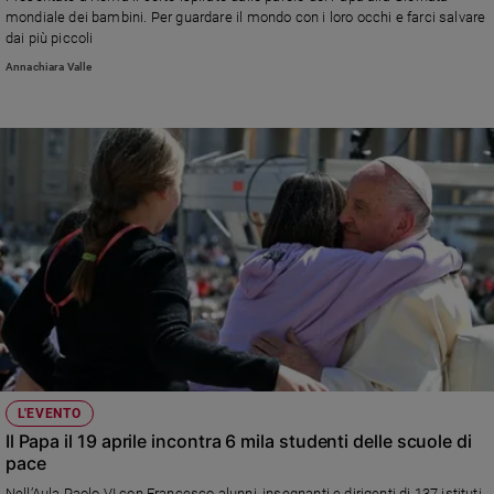
Chiesa
mondiale dei bambini. Per guardare il mondo con i loro occhi e farci salvare
Chiesa
dai più piccoli
Annachiara Valle
Fede
e
spiritualità
Santi
Devozione
e
fede
Parola
del
giorno
Santo
del
giorno
L'EVENTO
Società
Il Papa il 19 aprile incontra 6 mila studenti delle scuole di
e
pace
valori
Nell’Aula Paolo VI con Francesco alunni, insegnanti e dirigenti di 137 istituti