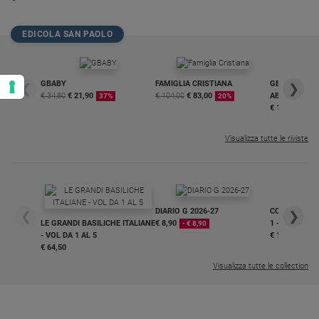
EDICOLA SAN PAOLO
GBABY
FAMIGLIA CRISTIANA
GBABY DIGITA
❮
❯
€ 34,80
€ 21,90
€ 104,00
€ 83,00
ABBONAMEN
37%
20%
€ 16,99
Visualizza tutte le riviste
DIARIO G 2026-27
COLLANA ARS
❮
❯
LE GRANDI BASILICHE ITALIANE
€ 8,90
1 - 2
- € 8,90
- VOL DA 1 AL 5
€ 18,50
€ 64,50
Visualizza tutte le collection