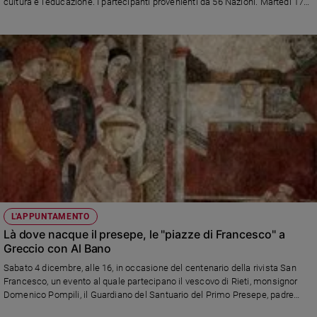
cultura e l'educazione. I partecipanti provenienti da 56 Nazioni. Martedì 17
ottobre la presentazione dell'evento nella Sala Stampa vaticana. Tra gli altri,
Sanremo
gli interventi di padre Enzo Fortunato, Marco Impagliazzo (Comunità di
2026
Sant'Egidio) e Flavio Lotti (Marcia Perugia-Assisi)
Cinema,
Tv
e
streaming
Libri
Musica
Arte
Famiglia
ed
educazione
L'APPUNTAMENTO
Genitori
Là dove nacque il presepe, le "piazze di Francesco" a
e
Greccio con Al Bano
figli
Sabato 4 dicembre, alle 16, in occasione del centenario della rivista San
Nonni
Francesco, un evento al quale partecipano il vescovo di Rieti, monsignor
Domenico Pompili, il Guardiano del Santuario del Primo Presepe, padre
Coppia
Carlo Serri, il sindaco della città, Emiliano Fabi, e il cantautore Al
Scuola