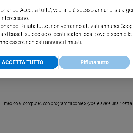
ionando 'Accetta tutto', vedrai più spesso annunci su arg
i interessano.
ionando 'Rifiuta tutto', non verranno attivati annunci Goog
ard basati su cookie o identificatori locali; ove disponibile
nno essere richiesti annunci limitati.
ACCETTA TUTTO
Rifiuta tutto
 il medico al computer, con programmi come Skype, e avere una ricetta pe