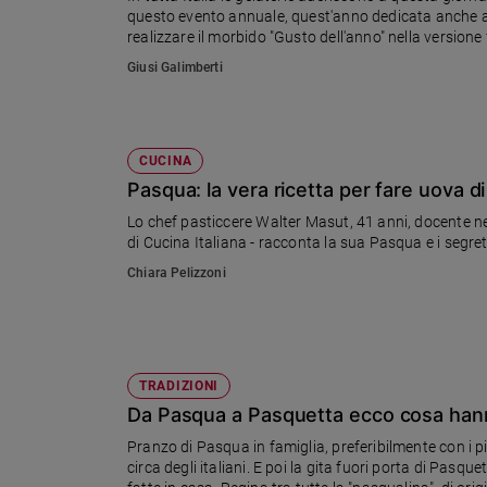
questo evento annuale, quest'anno dedicata anche alla 
Ambiente
realizzare il morbido "Gusto dell'anno" nella versione 
e
Creato
Giusi Galimberti
Volontariato
Diritti
Aziende
CUCINA
di
Pasqua: la vera ricetta per fare uova di
valore
Caso
Lo chef pasticcere Walter Masut, 41 anni, docente ne
di Cucina Italiana - racconta la sua Pasqua e i segre
della
settimana
Chiara Pelizzoni
Migranti
Diversità
e
inclusione
TRADIZIONI
Costume
Da Pasqua a Pasquetta ecco cosa hanno 
Cultura
Pranzo di Pasqua in famiglia, preferibilmente con i pi
e
circa degli italiani. E poi la gita fuori porta di Pasquett
spettacoli