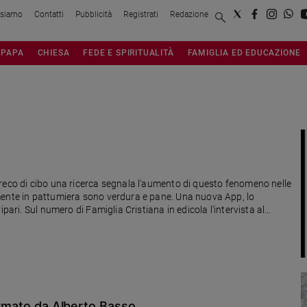
 siamo
Contatti
Pubblicità
Registrati
Redazione
PAPA
CHIESA
FEDE E SPIRITUALITÀ
FAMIGLIA ED EDUCAZIONE
reco di cibo una ricerca segnala l'aumento di questo fenomeno nelle
mente in pattumiera sono verdura e pane. Una nuova App, lo
pari. Sul numero di Famiglia Cristiana in edicola l'intervista al
e una ricetta speciale
firmato da Alberto Basso