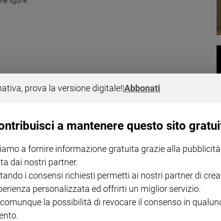
ne ligure.
gustose ricette. Impariamo a cucinarla e a portarla in tavola
nativa, prova la versione digitale!
|
Abbonati
ontribuisci a mantenere questo sito gratui
iamo a fornire informazione gratuita grazie alla pubblicità
ta dai nostri partner.
a
tando i consensi richiesti permetti ai nostri partner di crea
i di Asti
perienza personalizzata ed offrirti un miglior servizio.
 comunque la possibilità di revocare il consenso in qualu
nto.