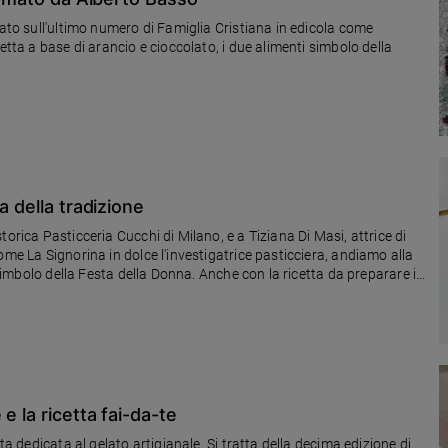
etta a base di arancio e cioccolato, i due alimenti simbolo della
a della tradizione
orica Pasticceria Cucchi di Milano, e a Tiziana Di Masi, attrice di
ome La Signorina in dolce l'investigatrice pasticciera, andiamo alla
o simbolo della Festa della Donna. Anche con la ricetta da preparare in
che, figlie, nonne e mamme. Insomma, tutte le donne che si stimano
e la ricetta fai-da-te
ta dedicata al gelato artigianale. Si tratta della decima edizione di