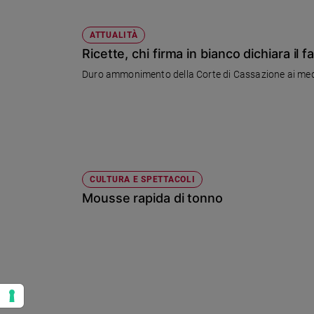
Policy
ATTUALITÀ
Ricette, chi firma in bianco dichiara il f
Chi
Duro ammonimento della Corte di Cassazione ai medic
siamo
Contatti
Pubblicità
CULTURA E SPETTACOLI
Registrati
Mousse rapida di tonno
Redazione
Social