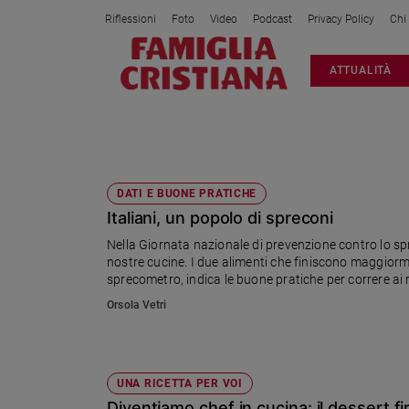
Riflessioni
Foto
Video
Podcast
Privacy Policy
Chi
Attualità
ATTUALITÀ
Italia
Cronaca
Politica
RICETTA
Mondo
Economia
DATI E BUONE PRATICHE
Italiani, un popolo di spreconi
Legalità
e
Nella Giornata nazionale di prevenzione contro lo sp
giustizia
nostre cucine. I due alimenti che finiscono maggior
Sport
sprecometro, indica le buone pratiche per correre ai ri
testimonial, lo chef Filippo La Mantia, con i consigli 
Interviste
Orsola Vetri
Papa
Papa
UNA RICETTA PER VOI
Diventiamo chef in cucina: il dessert 