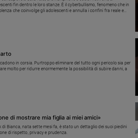
centi fin dentro le loro stanze. È il cyberbullismo, fenomeno che in
lenza che coinvolge gli adolescenti e annulla i confini fra reale e
endo quelle barriere che una volta rendevano la casa un luogo
 una vita in casa basata sul rispetto e le relazioni, Ikea ha deciso di
berbullismo in collaborazione con Parole O_Stili - Associazione che
 sui canali digitali, in occasione della Giornata contro Bullismo e
parto
adono in corsia. Purtroppo eliminare del tutto ogni pericolo sia per
fare molto per ridurre enormemente la possibilità di subire danni, a
ne di mostrare mia figlia ai miei amici»
i Bianca, nata sette mesi fa, è stato un dettaglio dei suoi piedini
ne di rispetto, privacy e prudenza.