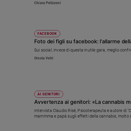
Chiara Pelizzoni
Sanremo
2026
Cinema,
Tv
FACEBOOK
e
streaming
Foto dei figli su facebook: l'allarme dell
Libri
Sui social, invece di questa inutile gara, meglio confr
Musica
Orsola Vetri
Arte
Famiglia
ed
educazione
AI GENITORI
Genitori
Avvertenza ai genitori: «La cannabis mi
e
figli
Intervista Claudio Risè, Psicoterapeuta e autore di "
Nonni
mammma e papà sugli effetti della cannabis, molto s
Coppia
Scuola