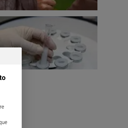
to
re
nque