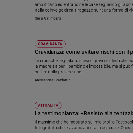
amplificano ed entrano nelle case seguendo gli adoles
Ambiente
Italia coinvolge circa 1 ragazzo su 4: una forma di vio
e
virtuale, entrando fra le mura domestiche ed abbatt
Creato
Giusi Galimberti
protetto, un rifugio. Da sempre impegnata in difesa di
Volontariato
promuovere una campagna di sensibilizzazione sul cy
Diritti
si occupa dell’educazione al corretto uso delle parole
Cyberbullismo.
Aziende
GRAVIDANZA
di
Gravidanza: come evitare rischi con il 
valore
Caso
Le cronache segnalano spesso gravi incidenti che acc
la madre sia per il bambino è impossibile, ma si può 
della
partire dalla prevenzione...
settimana
Alessandra Graziottin
Migranti
Diversità
e
inclusione
ATTUALITÀ
Costume
La testimonianza: «Resisto alla tentazio
Cultura
Il massimo che ho mostrato sul mio profilo Facebook d
e
fotografato che eravamo ancora in ospedale. Questio
spettacoli