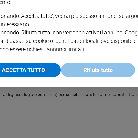
nto.
ionando 'Accetta tutto', vedrai più spesso annunci su arg
i interessano.
 conseguente al terremoto del Giappone, molte domande attendono risp
ionando 'Rifiuta tutto', non verranno attivati annunci Goog
ard basati su cookie o identificatori locali; ove disponibile
nno essere richiesti annunci limitati.
ACCETTA TUTTO
Rifiuta tutto
a di ginecologia e ostetricia) per sensibilizzare le donne, soprattutto le