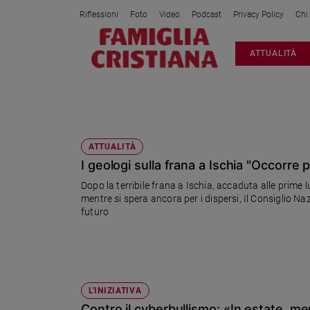
Riflessioni
Foto
Video
Podcast
Privacy Policy
Chi
Attualità
ATTUALITÀ
Italia
Cronaca
Politica
RISCHI
Mondo
Economia
ATTUALITÀ
I geologi sulla frana a Ischia "Occorre 
Legalità
e
Dopo la terribile frana a Ischia, accaduta alle prime l
giustizia
mentre si spera ancora per i dispersi, Il Consiglio Na
Sport
futuro
Interviste
Papa
Papa
L'INIZIATIVA
Contro il cyberbullismo: «In estate, men