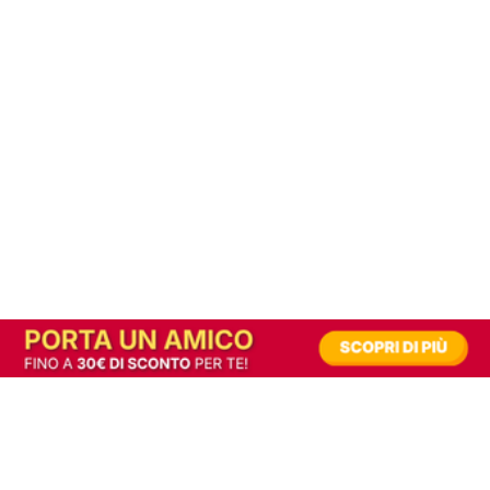
In alternativa, prova la versione digitale!
|
Abbonati
Contribuisci a mantenere questo sito gratuito
Riusciamo a fornire informazione gratuita grazie alla pubblicità erogata dai nostri
partner.
Accettando i consensi richiesti permetti ai nostri partner di creare un'esperienza