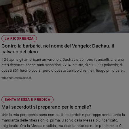
LA RICORRENZA
Contro la barbarie, nel nome del Vangelo: Dachau, il
calvario del clero
Il 29 aprile gli americani arrivarono a Dachau e aprirono i cancelli. Lì erano
stati deportati anche tanti sacerdoti, 2794 in tutto, di cui 1773 polacchi; di
questi 861 furono uccisi, perciò questo campo divenne il luogo principale
del martirio del clero polacco.
Wlodzimierz Redzioch
SANTA MESSA E PREDICA
Ma i sacerdoti si preparano per le omelie?
«Nella mia parrocchia sono cambiati i sacerdoti e purtroppo sento tanto la
mancanza delle riflessioni di prima. Uscivo dalla Messa più ricaricato,
migliorato. Ora la Messa è valida, ma quanta retorica nelle prediche...» Ci