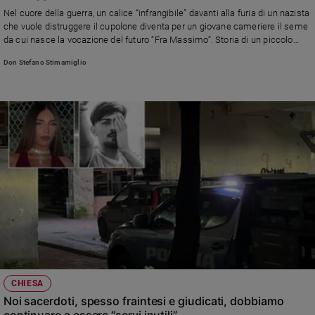
Chiesa
Nel cuore della guerra, un calice “infrangibile” davanti alla furia di un nazista
Chiesa
che vuole distruggere il cupolone diventa per un giovane cameriere il seme
da cui nasce la vocazione del futuro “Fra Massimo”. Storia di un piccolo
miracolo e di una chiamata divina tra le ombre del conflitto.
Fede
Don Stefano Stimamiglio
e
spiritualità
Santi
Devozione
e
fede
Parola
del
giorno
Santo
del
giorno
Società
CHIESA
e
Noi sacerdoti, spesso fraintesi e giudicati, dobbiamo
valori
continuare a essere “servi inutili”