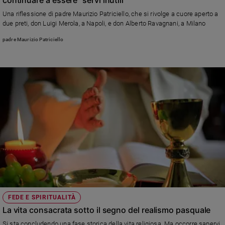
Ambiente
Una riflessione di padre Maurizio Patriciello, che si rivolge a cuore aperto a
e
due preti, don Luigi Merola, a Napoli, e don Alberto Ravagnani, a Milano
Creato
padre Maurizio Patriciello
Volontariato
Diritti
Aziende
di
valore
Caso
della
settimana
Migranti
Diversità
e
inclusione
Costume
FEDE E SPIRITUALITÀ
Cultura
La vita consacrata sotto il segno del realismo pasquale
e
spettacoli
Si sta concludendo una fase storica della vita religiosa. Ma occorre sapervi