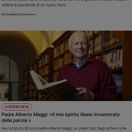
vedere la possibilità di un nuovo inizio
Sanremo
2026
Michaeldavide Semeraro
Cinema,
Tv
e
streaming
Libri
Musica
Arte
Famiglia
ed
educazione
Genitori
e
L'INTERVISTA
figli
Padre Alberto Maggi: «Il mio spirito libero innamorato
Nonni
della parola »
Coppia
Ha compiuto 80 anni padre Alberto Maggi, un prete fuori dagli schemi che
Scuola