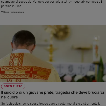
sa andare al succo del Vangelo per portarlo a tutti, «irregolari» compresi. E
e
persino in Cina...
giovani
Vittoria Prisciandaro
Adolescenza
Bioetica
Vai
Riflessioni
Foto
Video
DOPO TUTTO
Podcast
Il suicidio di un giovane prete, tragedia che deve bruciarci
nel cuore
Privacy
Sull’episodio si sono spese troppe parole vuote, moraliste o strumentali.