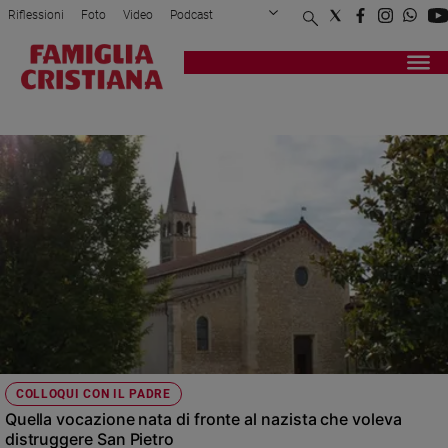
Riflessioni
Foto
Video
Podcast
Privacy Policy
Chi siamo
Contatti
Pubblicità
Attualità
Registrati
Redazione
Italia
SACERDOTI
Cronaca
Politica
Mondo
Economia
Legalità
e
giustizia
Sport
Interviste
Papa
COLLOQUI CON IL PADRE
Papa
Quella vocazione nata di fronte al nazista che voleva
distruggere San Pietro