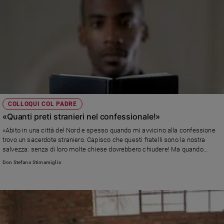
COLLOQUI COL PADRE
«Quanti preti stranieri nel confessionale!»
«Abito in una città del Nord e spesso quando mi avvicino alla confessione
trovo un sacerdote straniero. Capisco che questi fratelli sono la nostra
salvezza: senza di loro molte chiese dovrebbero chiudere! Ma quando
hanno difficoltà con la lingua..»
Don Stefano Stimamiglio