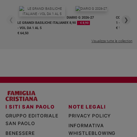
DIARIO G 2026-27
COLLANA ARS
❮
❯
LE GRANDI BASILICHE ITALIANE
€ 8,90
1 - 2
- € 8,90
- VOL DA 1 AL 5
€ 18,50
€ 64,50
Visualizza tutte le collection
I SITI SAN PAOLO
NOTE LEGALI
GRUPPO EDITORIALE
PRIVACY POLICY
SAN PAOLO
INFORMATIVA
BENESSERE
WHISTLEBLOWING