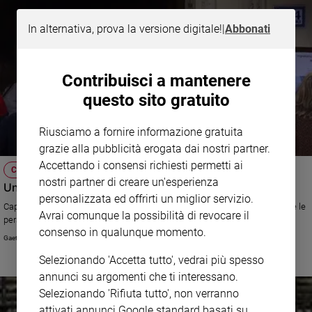
In alternativa, prova la versione digitale!
|
Abbonati
Contribuisci a mantenere
questo sito gratuito
Riusciamo a fornire informazione gratuita
grazie alla pubblicità erogata dai nostri partner.
Accettando i consensi richiesti permetti ai
CHIEDILO A CREDERE
nostri partner di creare un'esperienza
Unità pastorali: come cambia l'idea del prete
personalizzata ed offrirti un miglior servizio.
Capita che il sacerdote faccia più difficoltà a trovare tempo per ascoltare le
Avrai comunque la possibilità di revocare il
persone
consenso in qualunque momento.
Gaetano Piccolo
Selezionando 'Accetta tutto', vedrai più spesso
annunci su argomenti che ti interessano.
Selezionando 'Rifiuta tutto', non verranno
attivati annunci Google standard basati su