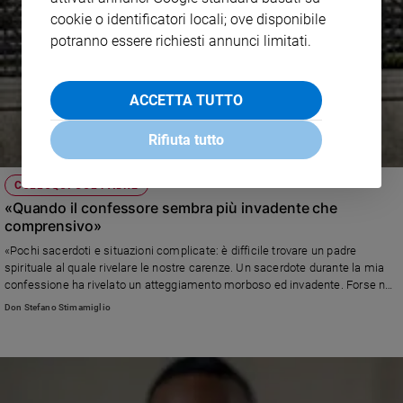
cookie o identificatori locali; ove disponibile
potranno essere richiesti annunci limitati.
ACCETTA TUTTO
Rifiuta tutto
COLLOQUI COL PADRE
«Quando il confessore sembra più invadente che
comprensivo»
«Pochi sacerdoti e situazioni complicate: è difficile trovare un padre
spirituale al quale rivelare le nostre carenze. Un sacerdote durante la mia
confessione ha rivelato un atteggiamento morboso ed invadente. Forse non
tutti i preti sono portati all'accompagnamento. Come uscirne?» Leggi la
Don Stefano Stimamiglio
risposta di don Stefano