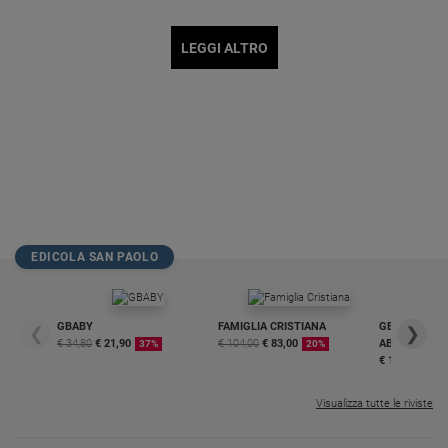
LEGGI ALTRO
EDICOLA SAN PAOLO
GBABY
FAMIGLIA CRISTIANA
GBABY DIGITA
❮
❯
€ 34,80
€ 21,90
€ 104,00
€ 83,00
ABBONAMEN
37%
20%
€ 16,99
Visualizza tutte le riviste