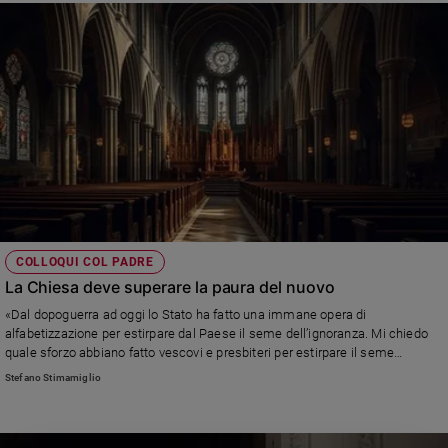
COLLOQUI COL PADRE
La Chiesa deve superare la paura del nuovo
«Dal dopoguerra ad oggi lo Stato ha fatto una immane opera di
alfabetizzazione per estirpare dal Paese il seme dell’ignoranza. Mi chiedo
quale sforzo abbiano fatto vescovi e presbiteri per estirpare il seme
dell’ignoranza religiosa, se questo sia stato uno degli obiettivi o piuttosto
Stefano Stimamiglio
non siano stati sazi della presenza di fedeli alle Messe e di bambini al
catechismo» Leggi la risposta di don Stefano