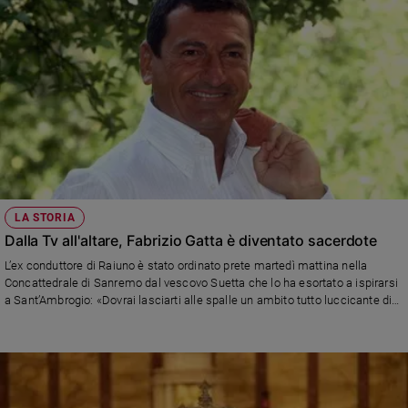
LA STORIA
Dalla Tv all'altare, Fabrizio Gatta è diventato sacerdote
L’ex conduttore di Raiuno è stato ordinato prete martedì mattina nella
Concattedrale di Sanremo dal vescovo Suetta che lo ha esortato a ispirarsi
a Sant’Ambrogio: «Dovrai lasciarti alle spalle un ambito tutto luccicante di
carriera mondana: ti esorto ancora a perseverare nella risposta senza
rimpianti e fuggendo dalla tentazione di trattenere o recuperare qualcosa»