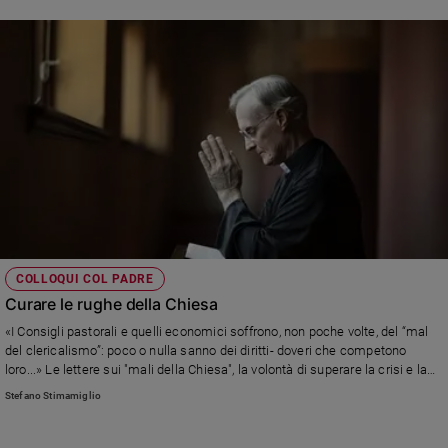
COLLOQUI COL PADRE
Curare le rughe della Chiesa
«I Consigli pastorali e quelli economici soffrono, non poche volte, del “mal
del clericalismo”: poco o nulla sanno dei diritti- doveri che competono
loro...» Le lettere sui "mali della Chiesa", la volontà di superare la crisi e la
risposta di don Stefano Stimamiglio, direttore di Famiglia Cristiana
Stefano Stimamiglio