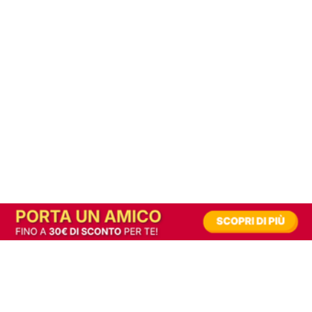
In alternativa, prova la versione digitale!
|
Abbonati
Contribuisci a mantenere questo sito gratuito
Riusciamo a fornire informazione gratuita grazie alla pubblicità erogata dai nostri
partner.
Accettando i consensi richiesti permetti ai nostri partner di creare un'esperienza