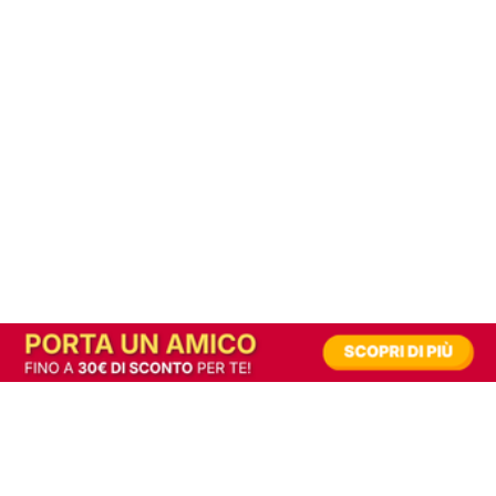
In alternativa, prova la versione digitale!
|
Abbonati
Contribuisci a mantenere questo sito gratuito
Riusciamo a fornire informazione gratuita grazie alla pubblicità erogata dai nostri
partner.
Accettando i consensi richiesti permetti ai nostri partner di creare un'esperienza