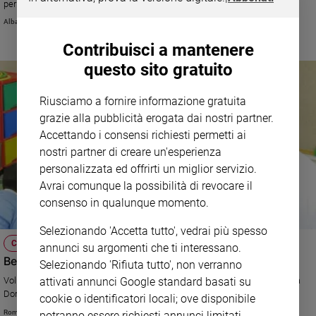
per la prima volta in teatro. L'attore protagonista Giorgio Lupano spiega:
e
«Dobbiamo scalfire la convinzione che si esprimono a gesti: loro usano i
Albarosa Camaldo
giovani
segni, che sono una vera e propria lingua codificata, da studiare come una
lingua straniera».
Contribuisci a mantenere
Adolescenza
Bioetica
questo sito gratuito
Riusciamo a fornire informazione gratuita
grazie alla pubblicità erogata dai nostri partner.
Vai
Accettando i consensi richiesti permetti ai
nostri partner di creare un'esperienza
Riflessioni
personalizzata ed offrirti un miglior servizio.
Avrai comunque la possibilità di revocare il
consenso in qualunque momento.
Foto
Selezionando 'Accetta tutto', vedrai più spesso
Video
CHIESA
annunci su argomenti che ti interessano.
Betlemme: I bambini di Effetà
Selezionando 'Rifiuta tutto', non verranno
Podcast
Voluto da Paolo VI nel 1964, l'istituto gestito dalle suore Maestre di Santa
attivati annunci Google standard basati su
Dorotea cura la piaga della sordità, molto diffusa tra i palestinesi
cookie o identificatori locali; ove disponibile
Privacy
Romina Gobbo
potranno essere richiesti annunci limitati.