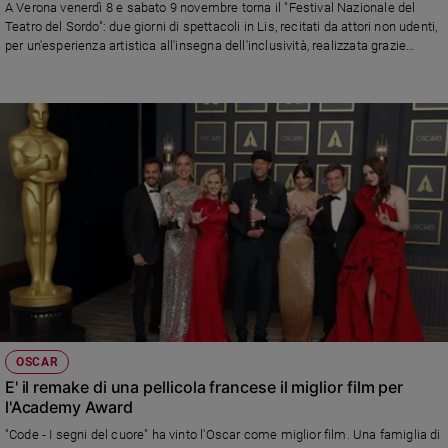
A Verona venerdì 8 e sabato 9 novembre torna il "Festival Nazionale del
Ambiente
Teatro del Sordo": due giorni di spettacoli in Lis, recitati da attori non udenti,
e
per un'esperienza artistica all'insegna dell'inclusività, realizzata grazie
Creato
anche al sostegno di Fondazione Famiglia Rana, nata con l’obiettivo di
Volontariato
valorizzare progetti che favoriscono la partecipazione e la coesione sociale
Diritti
Aziende
di
valore
Caso
della
settimana
Migranti
Diversità
e
inclusione
Costume
OSCAR
E' il remake di una pellicola francese il miglior film per
l'Academy Award
Cultura
e
"Code - I segni del cuore" ha vinto l'Oscar come miglior film. Una famiglia di
spettacoli