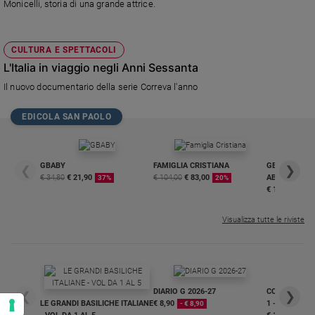
Monicelli, storia di una grande attrice.
CULTURA E SPETTACOLI
L'Italia in viaggio negli Anni Sessanta
Il nuovo documentario della serie Correva l'anno
EDICOLA SAN PAOLO
GBABY
FAMIGLIA CRISTIANA
GBABY DIGITA
❮
❯
€ 34,80
€ 21,90
€ 104,00
€ 83,00
ABBONAMEN
37%
20%
€ 16,99
Visualizza tutte le riviste
DIARIO G 2026-27
COLLANA ARS
❮
❯
LE GRANDI BASILICHE ITALIANE
€ 8,90
1 - 2
- € 8,90