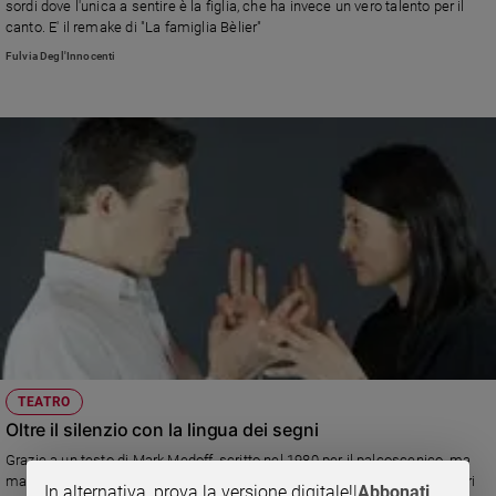
sordi dove l'unica a sentire è la figlia, che ha invece un vero talento per il
canto. E' il remake di "La famiglia Bèlier"
Sanremo
2026
Fulvia Degl'Innocenti
Cinema,
Tv
e
streaming
Libri
Musica
Arte
Famiglia
ed
educazione
Genitori
e
TEATRO
figli
Oltre il silenzio con la lingua dei segni
Nonni
Grazie a un testo di Mark Medoff, scritto nel 1980 per il palcoscenico, ma
Coppia
mai rappresentato prima in Italia, molti sordi sono entrati come spettatori
In alternativa, prova la versione digitale!
|
Abbonati
Scuola