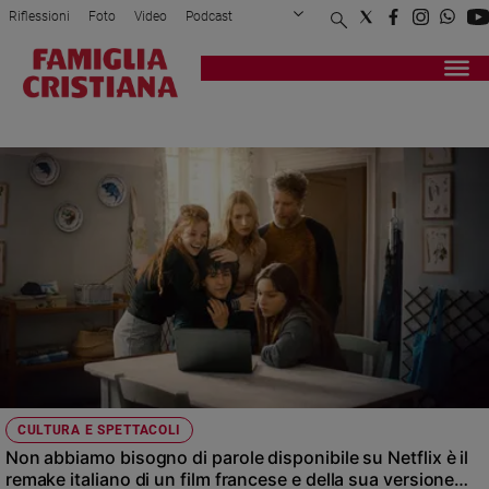
Riflessioni
Foto
Video
Podcast
Privacy Policy
Chi siamo
Contatti
Pubblicità
Attualità
Registrati
Redazione
Italia
SORDI
Cronaca
Politica
Mondo
Economia
Legalità
e
giustizia
Sport
Interviste
Papa
CULTURA E SPETTACOLI
Papa
Non abbiamo bisogno di parole disponibile su Netflix è il
remake italiano di un film francese e della sua versione