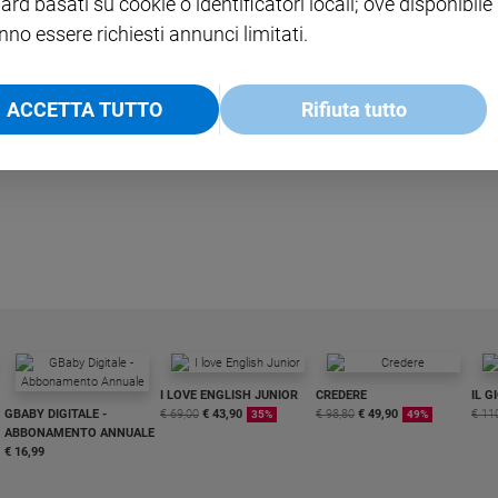
ard basati su cookie o identificatori locali; ove disponibile
nno essere richiesti annunci limitati.
ACCETTA TUTTO
Rifiuta tutto
ssistenza telefonico per donne malate di tumore al seno per snellire le pr
I LOVE ENGLISH JUNIOR
CREDERE
IL G
GBABY DIGITALE -
€ 69,00
€ 43,90
€ 98,80
€ 49,90
€ 11
35%
49%
ABBONAMENTO ANNUALE
€ 16,99