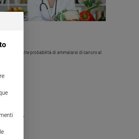
to
a rivelato alte probabilità di ammalarsi di cancro al
re
nque
omenti
umore al seno
le