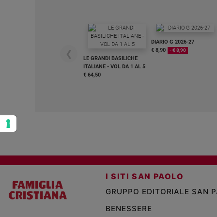
Policy
Chi
DIARIO G 2026-27
€ 8,90
- € 8,90
❮
siamo
LE GRANDI BASILICHE
ITALIANE - VOL DA 1 AL 5
€ 64,50
Contatti
Pubblicità
Registrati
Redazione
I SITI SAN PAOLO
Social
GRUPPO EDITORIALE SAN 
BENESSERE