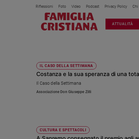
Riflessioni
Foto
Video
Podcast
Privacy Policy
Chi
Attualità
ATTUALITÀ
Italia
Cronaca
Politica
TUMORE AL SENO
Mondo
Economia
IL CASO DELLA SETTIMANA
Costanza e la sua speranza di una total
Legalità
e
Il Caso della Settimana
giustizia
Associazione Don Giuseppe Zilli
Sport
Interviste
Papa
Papa
CULTURA E SPETTACOLI
A Sanremo consegnato il premio agli art