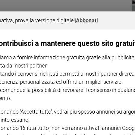
nativa, prova la versione digitale!
|
Abbonati
ontribuisci a mantenere questo sito gratui
wood di subire una doppia mastectomia preventiva. Un esame genetico le h
iamo a fornire informazione gratuita grazie alla pubblicità
ta dai nostri partner.
tando i consensi richiesti permetti ai nostri partner di crea
perienza personalizzata ed offrirti un miglior servizio.
 comunque la possibilità di revocare il consenso in qualu
nto.
a
ionando 'Accetta tutto', vedrai più spesso annunci su arg
ietà "Il Gomitolo Rosa", che utilizza lana made in Italy per la lotta al t
i interessano.
ionando 'Rifiuta tutto', non verranno attivati annunci Goog