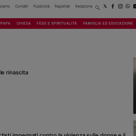
 siamo
Contatti
Pubblicità
Registrati
Redazione
PAPA
CHIESA
FEDE E SPIRITUALITÀ
FAMIGLIA ED EDUCAZIONE
e rinascita
isti impegnati contro la violenza sulle donne e il