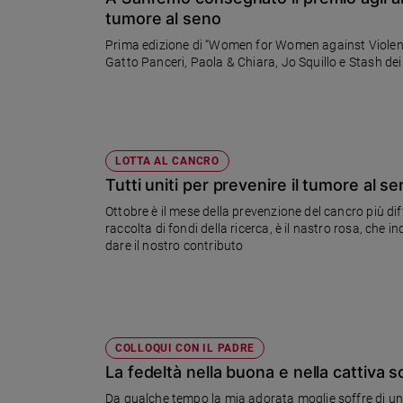
Chiesa
tumore al seno
Chiesa
Prima edizione di “Women for Women against Violen
Gatto Panceri, Paola & Chiara, Jo Squillo e Stash de
Fede
e
spiritualità
Santi
Devozione
LOTTA AL CANCRO
e
Tutti uniti per prevenire il tumore al s
fede
Ottobre è il mese della prevenzione del cancro più d
Parola
raccolta di fondi della ricerca, è il nastro rosa, ch
del
dare il nostro contributo
giorno
Santo
del
giorno
COLLOQUI CON IL PADRE
Società
La fedeltà nella buona e nella cattiva s
e
valori
Da qualche tempo la mia adorata moglie soffre di un m