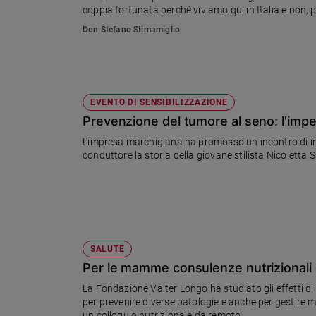
coppia fortunata perché viviamo qui in Italia e non, 
Ambiente
e
Don Stefano Stimamiglio
Creato
Volontariato
Diritti
Aziende
EVENTO DI SENSIBILIZZAZIONE
di
Prevenzione del tumore al seno: l'impe
valore
L'impresa marchigiana ha promosso un incontro di in
Caso
conduttore la storia della giovane stilista Nicoletta S
della
settimana
Migranti
Diversità
e
inclusione
SALUTE
Costume
Per le mamme consulenze nutrizionali g
Cultura
La Fondazione Valter Longo ha studiato gli effetti di
e
per prevenire diverse patologie e anche per gestire 
spettacoli
un colloquio nutrizionale da remoto