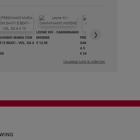
IN DIALO
LEONE XIV - CAMMINIAMO
€ 34,90
❯
GHIAMO MARIA CON
INSIEME
PREGHIAMO MARIA CON
I E BEATI - VOL. DA 6
€ 12,90
SANTI E BEATI - VOL. DA 1
A 5
,50
€ 24,50
Visualizza tutte le collection
OWING