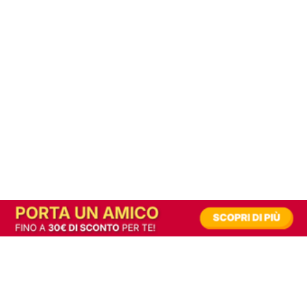
In alternativa, prova la versione digitale!
|
Abbonati
Contribuisci a mantenere questo sito gratuito
Riusciamo a fornire informazione gratuita grazie alla pubblicità erogata dai nostri
partner.
Accettando i consensi richiesti permetti ai nostri partner di creare un'esperienza