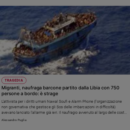
Policy
Chi
siamo
Contatti
Pubblicità
Registrati
TRAGEDIA
Migranti, naufraga barcone partito dalla Libia con 750
Redazione
persone a bordo: è strage
L’attivista per i diritti umani Nawal Soufi e Alarm Phone (l'organizzazione
Social
non governativa che gestisce gli Sos delle imbarcazioni in difficoltà)
avevano lanciato l'allarme già ieri. Il naufragio avvenuto al largo delle coste
greche. Nel Mediterraneo centrale non c’erano così tanti morti dal 2017
Alessandro Puglia