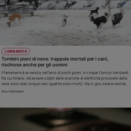
LOMBARDIA
Tombini pieni di neve: trappole mortali per i cani,
rischiose anche per gli uomini
Il fenomeno è avvenuto, nell'arco di pochi giorni, in cinque Comuni lombardi,
fra cui Milano. Ad essere colpiti dalle scariche di elettricità provocate dalla
neve sono stati cinque cani (quattro sono morti). Ma in giro c'erano anche
molti bambini che giocavano: se uno di loro fosse caduto sopra uno di quei
Giusi Galimberti
tombini avrebbe potuto essere folgorato.