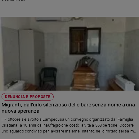
e
giovani
Adolescenza
Bioetica
Vai
Riflessioni
Foto
DENUNCIA E PROPOSTE
Migranti, dall'urlo silenzioso delle bare senza nome a una
Video
nuova speranza
Il 7 ottobre s'è svolto a Lampedusa un convegno organizzato da "Famiglia
Podcast
Cristiana" a 10 anni dal naufragio che costò la vita a 368 persone. Occorre
uno sguardo condiviso per lavorare insieme. Intanto, nel cimitero sei salme
Privacy
attendono una degna sepolture. Il commento del direttore e condirettore