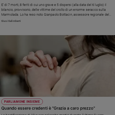
E' di 7 morti, 8 feriti di cui uno grave e 5 dispersi (alla data del 6 luglio) il
bilancio, provvisorio, delle vittime del crollo di un enorme seracco sulla
Marmolada. Lo ha reso noto Gianpaolo Bottacin, assessore regionale del
Veneto alla Protezione civile. "La situazione è in evoluzione", ha dichiarato,
Giusi Galimberti
"ed è difficile allo stato attuale dare con certezza conto dell'accaduto"
PARLIAMONE INSIEME
Quando essere credenti è "Grazia a caro prezzo"