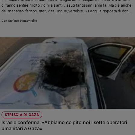
Chiesa
ci fanno sentire molto vicini a santi vissuti tantissimi anni fa. Ma c’è anche
Chiesa
del macabro: femori interi, dita, lingue, vertebre…» Leggi la risposta di don
Stefano Stimamiglio, direttore di Famiglia Cristiana
Don Stefano Stimamiglio
Fede
e
spiritualità
Santi
Devozione
e
fede
Parola
del
giorno
Santo
del
giorno
STRISCIA DI GAZA
Società
Israele conferma: «Abbiamo colpito noi i sette operatori
e
umanitari a Gaza»
valori