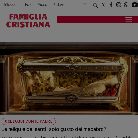
Riflessioni
Foto
Video
Podcast
Privacy Policy
Chi siamo
Contatti
Pubblicità
Attualità
Registrati
Redazione
Italia
MORTI
Cronaca
Politica
Mondo
Economia
Legalità
e
giustizia
Sport
Interviste
Papa
COLLOQUI CON IL PADRE
Papa
Le reliquie dei santi: solo gusto del macabro?
«Mi sono trovata a parlare con mio figlio delle reliquie dei santi. Da un lato