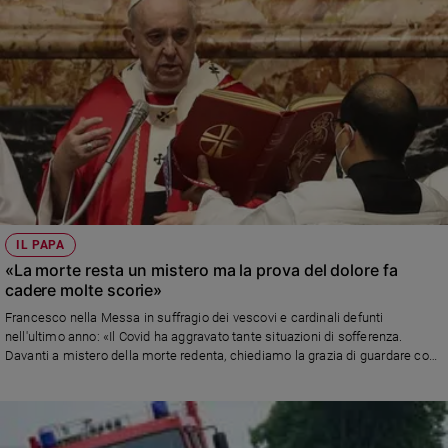
IL PAPA
«La morte resta un mistero ma la prova del dolore fa
cadere molte scorie»
Francesco nella Messa in suffragio dei vescovi e cardinali defunti
nell'ultimo anno: «Il Covid ha aggravato tante situazioni di sofferenza.
Davanti a mistero della morte redenta, chiediamo la grazia di guardare con
occhi diversi le avversità, di saperle abitare nel silenzio mite e fiducioso che
attende la salvezza del Signore, senza lamentarci, senza brontolare, senza
lasciarci rattristare»