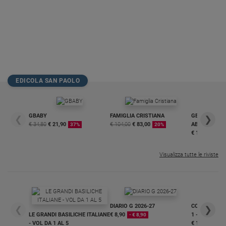
EDICOLA SAN PAOLO
GBABY
FAMIGLIA CRISTIANA
GBABY DIGITA
❮
❯
€ 34,80
€ 21,90
€ 104,00
€ 83,00
ABBONAMEN
37%
20%
€ 16,99
Visualizza tutte le riviste
DIARIO G 2026-27
COLLANA ARS
❮
❯
LE GRANDI BASILICHE ITALIANE
€ 8,90
1 - 2
- € 8,90
- VOL DA 1 AL 5
€ 18,50