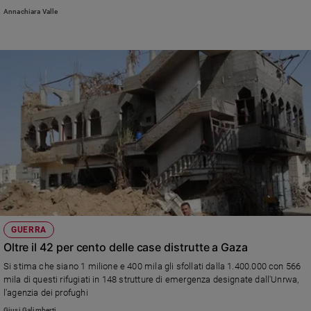
Guerra mondiale. E ricorda che, anche quando si ha la vittoria dietro c'è la
Annachiara Valle
Sanremo
sconfitta del prezzo pagato. Ed esorta a non uccidersi, ma a cercare la pace
2026
Cinema,
Tv
e
streaming
Libri
Musica
Arte
Famiglia
ed
educazione
Genitori
GUERRA
e
Oltre il 42 per cento delle case distrutte a Gaza
figli
Si stima che siano 1 milione e 400 mila gli sfollati dalla 1.400.000 con 566
Nonni
mila di questi rifugiati in 148 strutture di emergenza designate dall'Unrwa,
Coppia
l'agenzia dei profughi
Scuola
Giusi Galimberti