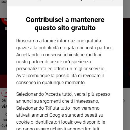
Marco Staffolani
Contribuisci a mantenere
questo sito gratuito
Riusciamo a fornire informazione gratuita
grazie alla pubblicità erogata dai nostri partner.
Accettando i consensi richiesti permetti ai
nostri partner di creare un'esperienza
personalizzata ed offrirti un miglior servizio.
Avrai comunque la possibilità di revocare il
consenso in qualunque momento.
RADIO RTL 102.5
Selezionando 'Accetta tutto', vedrai più spesso
Giletti ritorna dalla Guerra e lo racconta a RTL 102.5: "Ho
annunci su argomenti che ti interessano.
visto ragazzi morti portati via dalle macerie"
Selezionando 'Rifiuta tutto', non verranno
"Ho visto città distrutte, ragazzi morti che venivano portati via dalle
attivati annunci Google standard basati su
macerie": il racconto di Giletti in radiovisione su RTL 102.5 al ritorno dalla
cookie o identificatori locali; ove disponibile
guerra
potranno essere richiesti annunci limitati.