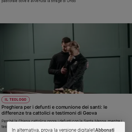
pastorale dove è avvenuta la strage di Ondo
IL TEOLOGO
Preghiera per i defunti e comunione dei santi: le
differenze tra cattolici e testimoni di Geova
Perché la Chiesa cattolica onora i defunti con la Santa Messa, mentre i
testimoni di Geova sono convinti che pregare per i morti sia inutile?
In alternativa, prova la versione digitale!
|
Abbonati