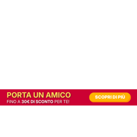
In alternativa, prova la versione digitale!
|
Abbonati
Contribuisci a mantenere questo sito gratuito
Riusciamo a fornire informazione gratuita grazie alla pubblicità erogata dai nostri
partner.
Accettando i consensi richiesti permetti ai nostri partner di creare un'esperienza