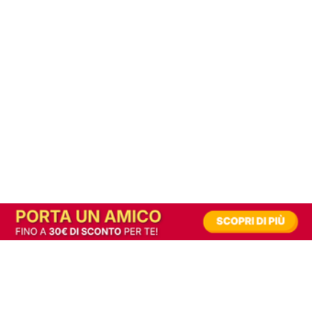
In alternativa, prova la versione digitale!
|
Abbonati
Contribuisci a mantenere questo sito gratuito
Riusciamo a fornire informazione gratuita grazie alla pubblicità erogata dai nostri
partner.
Accettando i consensi richiesti permetti ai nostri partner di creare un'esperienza