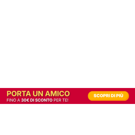
In alternativa, prova la versione digitale!
|
Abbonati
Contribuisci a mantenere questo sito gratuito
Riusciamo a fornire informazione gratuita grazie alla pubblicità erogata dai nostri
partner.
Accettando i consensi richiesti permetti ai nostri partner di creare un'esperienza