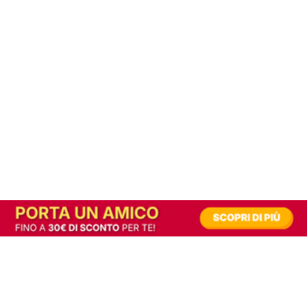
In alternativa, prova la versione digitale!
|
Abbonati
Contribuisci a mantenere questo sito gratuito
Riusciamo a fornire informazione gratuita grazie alla pubblicità erogata dai nostri
partner.
Accettando i consensi richiesti permetti ai nostri partner di creare un'esperienza