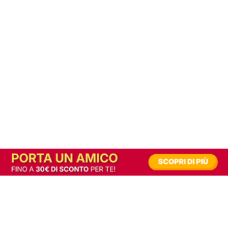
In alternativa, prova la versione digitale!
|
Abbonati
Contribuisci a mantenere questo sito gratuito
Riusciamo a fornire informazione gratuita grazie alla pubblicità erogata dai nostri
partner.
Accettando i consensi richiesti permetti ai nostri partner di creare un'esperienza