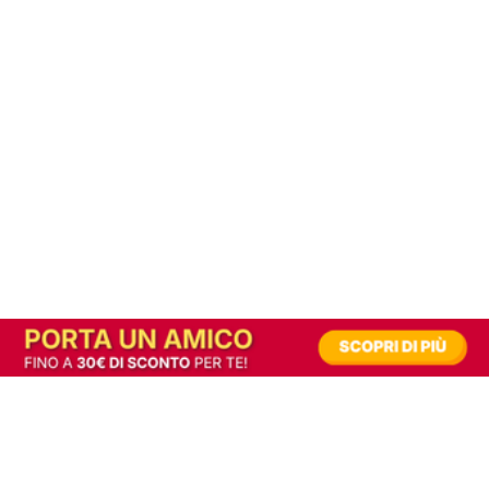
In alternativa, prova la versione digitale!
|
Abbonati
Contribuisci a mantenere questo sito gratuito
Riusciamo a fornire informazione gratuita grazie alla pubblicità erogata dai nostri
partner.
Accettando i consensi richiesti permetti ai nostri partner di creare un'esperienza