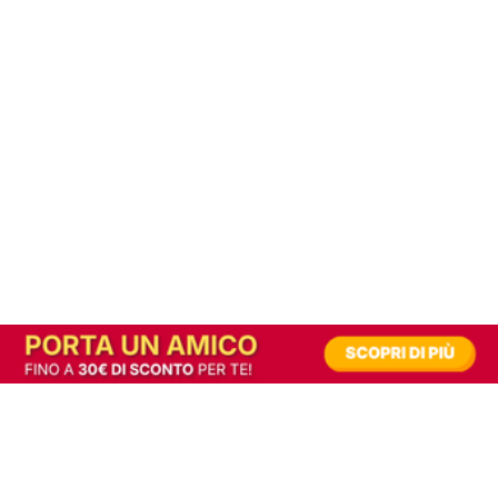
In alternativa, prova la versione digitale!
|
Abbonati
Contribuisci a mantenere questo sito gratuito
Riusciamo a fornire informazione gratuita grazie alla pubblicità erogata dai nostri
partner.
Accettando i consensi richiesti permetti ai nostri partner di creare un'esperienza