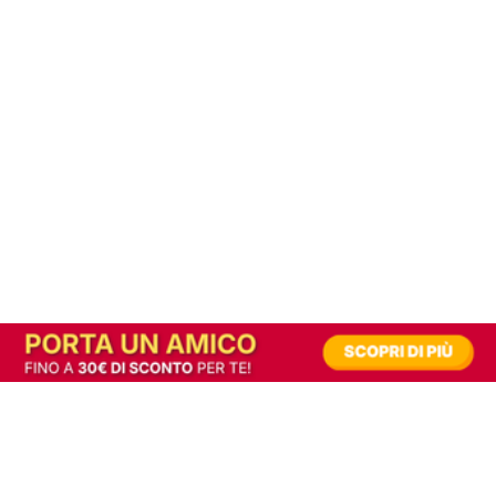
In alternativa, prova la versione digitale!
|
Abbonati
Contribuisci a mantenere questo sito gratuito
Riusciamo a fornire informazione gratuita grazie alla pubblicità erogata dai nostri
partner.
Accettando i consensi richiesti permetti ai nostri partner di creare un'esperienza