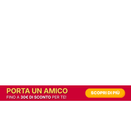
In alternativa, prova la versione digitale!
|
Abbonati
Contribuisci a mantenere questo sito gratuito
Riusciamo a fornire informazione gratuita grazie alla pubblicità erogata dai nostri
partner.
Accettando i consensi richiesti permetti ai nostri partner di creare un'esperienza