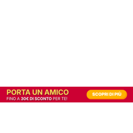
In alternativa, prova la versione digitale!
|
Abbonati
Contribuisci a mantenere questo sito gratuito
Riusciamo a fornire informazione gratuita grazie alla pubblicità erogata dai nostri
partner.
Accettando i consensi richiesti permetti ai nostri partner di creare un'esperienza