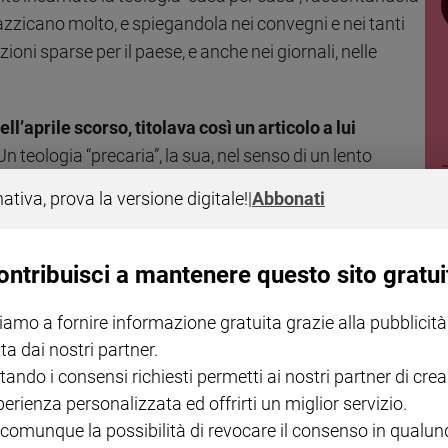
azzicano molto, e spiegandola nei convegni e nei tanti
zioni sparse per il paese, e anche nei giornali, nelle
ell’aprile scorso, titolava così un articolo a lui
n teologia “precaria”, la sua, nel senso di un lento
l sorriso e della speranza. Alcuni giorni fa aveva
nativa, prova la versione digitale!
|
Abbonati
tesse seguire con la consueta diligenza i suoi post a
logia e vita per Christian Abini sono due facce della
ene, dialogano, qualche volta discutono a viso aperto,
ontribuisci a mantenere questo sito gratui
le parole. Un racconto sulla bellezza del creato che
iamo a fornire informazione gratuita grazie alla pubblicità
 cose di ogni giorno, quasi una scelta sentimentale
ta dai nostri partner.
ene da Carlo Carretto e “quel” sogno di un Concilio
tando i consensi richiesti permetti ai nostri partner di crea
unità di appartenenza.
perienza personalizzata ed offrirti un miglior servizio.
da un’informazione religiosa, a volte, malata di
 comunque la possibilità di revocare il consenso in qualu