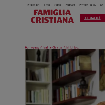
Riflessioni
Foto
Video
Podcast
Privacy Policy
Chi
Attualità
ATTUALITÀ
Italia
Cronaca
Politica
Mondo
Home page
>
Attualità
>
Christian Albini, il teo...
Economia
Legalità
e
giustizia
Sport
Interviste
Papa
Papa