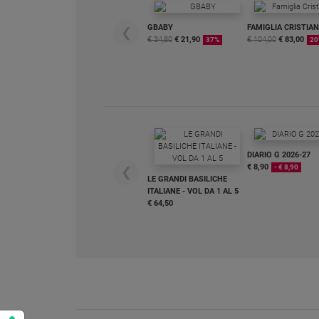
Policy
GBABY
FAMIGLIA CRISTIA
❮
€ 34,80
€ 21,90
€ 104,00
€ 83,00
37%
20
Chi
siamo
Contatti
Pubblicità
DIARIO G 2026-27
€ 8,90
- € 8,90
❮
LE GRANDI BASILICHE
Registrati
ITALIANE - VOL DA 1 AL 5
€ 64,50
Redazione
Social