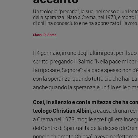
Ambiente
Un teologia “precaria”, la sua, nel senso di un le
e
della speranza. Nato a Crema, nel 1973, è morto il 
Creato
di chi l'ha conosciuto e ne ha apprezzato il lavoro
Volontariato
Diritti
Gianni Di Santo
Aziende
di
Il 4 gennaio, in uno degli ultimi post per il su
valore
scritto, pregando il Salmo “Nella pace mi co
Caso
della
fai riposare, Signore”: «la pace spesso non c'
settimana
con la speranza, quando tutto ciò che hai. La
Migranti
anche quando la speranza è un filo esile o ma
Diversità
e
Così, in silenzio e con la mitezza che ha cont
inclusione
teologo Christian Albini,
a causa di una rec
Costume
a Crema nel 1973, moglie e tre figli, era ins
Cultura
del Centro di Spiritualità della diocesi di Cre
e
popolo chiamato Chiesa”, aveva perfettament
spettacoli