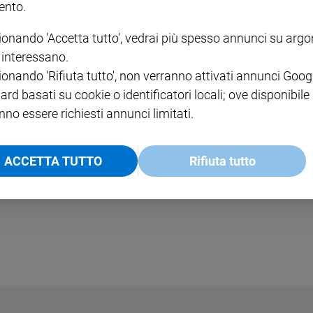
 ecumenismo e di pace, di mitezza e speranza. E
nto.
uoi libri sono lì a dimostrarlo. Gli autori preferiti: Hannah
ionando 'Accetta tutto', vedrai più spesso annunci su arg
poi i titoli, che dicono quanto cercasse il volto
i interessano.
zientemente le persone moleste
(2016);
Cerco parole
ionando 'Rifiuta tutto', non verranno attivati annunci Goog
);
Benedire la vita
(2015); Luoghi della speranza (2014);
ard basati su cookie o identificatori locali; ove disponibile
viamo ad esempio
Liberaci dal denaro
.
Fede, ricchezza e
nno essere richiesti annunci limitati.
e l’amicizia, tra le persone e nella comunità
arola dovrebbe portare sempre con sé
. Christian l’ha
ACCETTA TUTTO
Rifiuta tutto
 casa in quella Chiesa del sorriso che ha praticato
sua completezza vicino al Dio della pace e dei giusti.