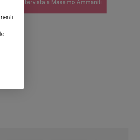
intervista a Massimo Ammaniti
omenti
le