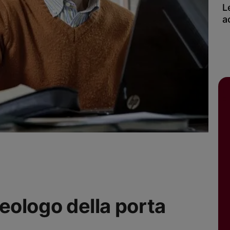
L
a
 teologo della porta