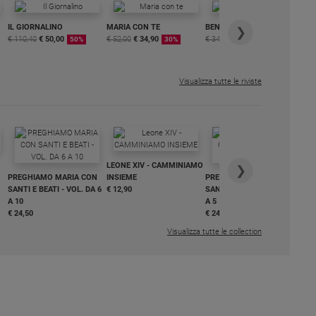
IL GIORNALINO
MARIA CON TE
BENESSERE
6 
❯
€ 110,40
€ 50,00
€ 52,00
€ 34,90
€ 34,80
€ 29,90
DI
50%
30%
15%
ME
€ 6
Visualizza tutte le riviste
IN
LEONE XIV - CAMMINIAMO
€ 3
❯
PREGHIAMO MARIA CON
INSIEME
PREGHIAMO MARIA CON
SANTI E BEATI - VOL. DA 6
€ 12,90
SANTI E BEATI - VOL. DA 1
A 10
A 5
€ 24,50
€ 24,50
Visualizza tutte le collection