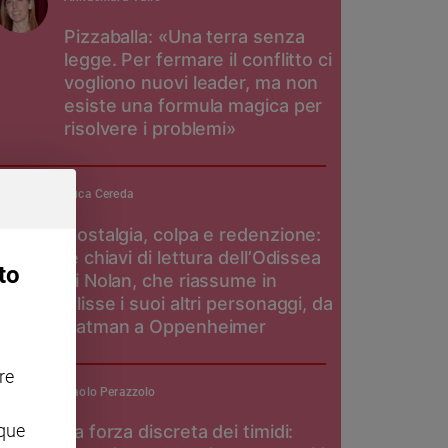
Pizzaballa: «Una terra senza
legge. Per fermare il conflitto ci
vogliono nuovi leader, ma non
esiste una formula magica per
risolvere i problemi»
Luca Cereda
Nostalgia, colpa e redenzione:
le chiavi di lettura dell’Odissea
to
di Nolan, che riassume in
Ulisse i suoi altri personaggi, da
Batman a Oppenheimer
re
Paolo Perazzolo
nque
La forza discreta dei timidi: