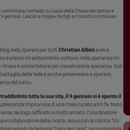
nto camminare, nomade, sui passi della Chiesa del sorriso e
9 gennaio. Lascia la moglie, tre figli e il ricordo commosso
.
o blog web,
Sperare per tutti
,
Christian Albini
aveva
rico e presto mi addormento solitario nella speranza mi
è. Vivere è anche lottare per conservare la speranza. Soli
 battaglia della fede è anche perseverare a sperare,
nca del tutto».
raddistinto tutta la sua vita, il 9 gennaio si è spento il
rudescenza improvvisa di una male curato anni fa. Nato
egnante, teologo raffinato e molto amato. Coordinatore
ma e collaboratore della rivista
Jesus
con la rubrica “Un
e incarnato la teologia “casa per casa”, raccontandola