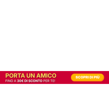
In alternativa, prova la versione digitale!
|
Abbonati
Contribuisci a mantenere questo sito gratuito
Riusciamo a fornire informazione gratuita grazie alla pubblicità erogata dai nostri
partner.
Accettando i consensi richiesti permetti ai nostri partner di creare un'esperienza