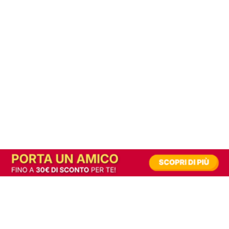
In alternativa, prova la versione digitale!
|
Abbonati
Contribuisci a mantenere questo sito gratuito
Riusciamo a fornire informazione gratuita grazie alla pubblicità erogata dai nostri
partner.
Accettando i consensi richiesti permetti ai nostri partner di creare un'esperienza