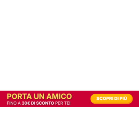
In alternativa, prova la versione digitale!
|
Abbonati
Contribuisci a mantenere questo sito gratuito
Riusciamo a fornire informazione gratuita grazie alla pubblicità erogata dai nostri
partner.
Accettando i consensi richiesti permetti ai nostri partner di creare un'esperienza