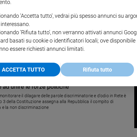
nto.
ionando 'Accetta tutto', vedrai più spesso annunci su arg
no" della democrazia
i interessano.
ionando 'Rifiuta tutto', non verranno attivati annunci Goog
ato, ministro del Lavoro e segretario nazionale del PPI, si è spento a
i come impegno e missione.
ard basati su cookie o identificatori locali; ove disponibile
nno essere richiesti annunci limitati.
ACCETTA TUTTO
Rifiuta tutto
 ad unire le forze politiche
nitorare il dilagare delle parole discriminatorie e d'odio in Rete è
o 3 della Costituzione assegna alla Repubblica il compito di
à e la non discriminazione