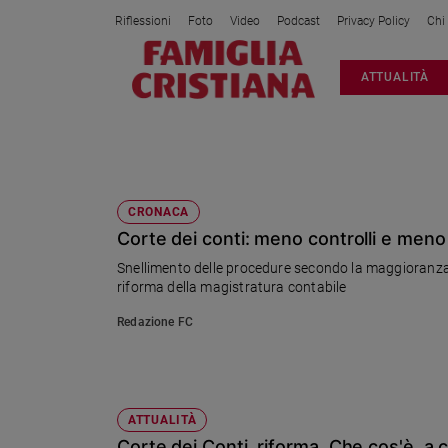
Riflessioni
Foto
Video
Podcast
Privacy Policy
Chi
Attualità
ATTUALITÀ
Italia
Cronaca
Politica
SENATO
Mondo
Economia
CRONACA
Corte dei conti: meno controlli e meno 
Legalità
e
Snellimento delle procedure secondo la maggioranza, 
giustizia
riforma della magistratura contabile
Sport
Redazione FC
Interviste
Papa
Papa
ATTUALITÀ
Corte dei Conti, riforma. Che cos'è, a 