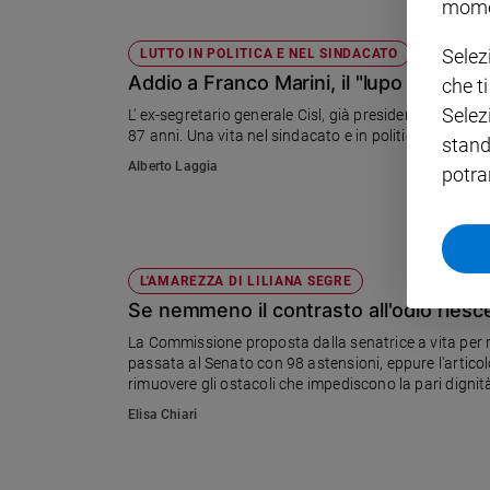
mome
Policy
Selez
LUTTO IN POLITICA E NEL SINDACATO
Addio a Franco Marini, il "lupo marsica
che t
Chi
Selez
L' ex-segretario generale Cisl, già presidente del Sen
siamo
87 anni. Una vita nel sindacato e in politica, vissut
stand
Alberto Laggia
potra
Contatti
Pubblicità
L'AMAREZZA DI LILIANA SEGRE
Registrati
Se nemmeno il contrasto all'odio riesce
La Commissione proposta dalla senatrice a vita per mo
Redazione
passata al Senato con 98 astensioni, eppure l'articol
rimuovere gli ostacoli che impediscono la pari dignit
Social
Elisa Chiari