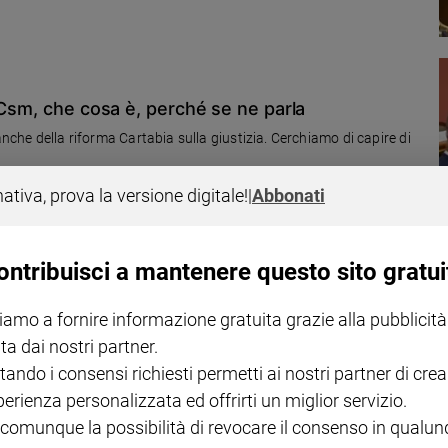
 Csm, che cosa è, perché se ne parla
anche della riforma Cartabia sulla giustizia. Cerchiamo di capire di
nativa, prova la versione digitale!
|
Abbonati
ontribuisci a mantenere questo sito gratui
ovalutato anche dalla donne
iamo a fornire informazione gratuita grazie alla pubblicità
ta dai nostri partner.
n altro" o "se gli atteggiamenti o l’abbigliamento di lei
italiano su quattro. Questo modo di pensare emerge dai dati della
tando i consensi richiesti permetti ai nostri partner di crea
ntiviolenza di Milano e Gilead, presentata in Senato
perienza personalizzata ed offrirti un miglior servizio.
 comunque la possibilità di revocare il consenso in qualu