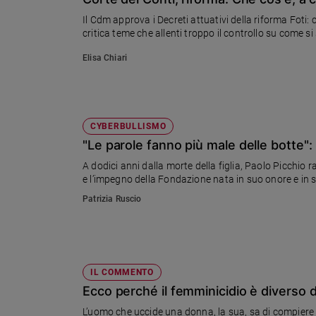
Chiesa
Il Cdm approva i Decreti attuativi della riforma Foti: c
Chiesa
critica teme che allenti troppo il controllo su come s
Fede
Elisa Chiari
e
spiritualità
Santi
Devozione
CYBERBULLISMO
e
"Le parole fanno più male delle botte": i
fede
A dodici anni dalla morte della figlia, Paolo Picchio r
Parola
e l’impegno della Fondazione nata in suo onore e in s
del
Patrizia Ruscio
giorno
Santo
del
giorno
IL COMMENTO
Società
Ecco perché il femminicidio è diverso d
e
valori
L’uomo che uccide una donna, la sua, sa di compiere un