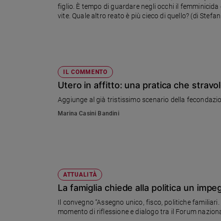
figlio. È tempo di guardare negli occhi il femminicid
Ambiente
vite. Quale altro reato è più cieco di quello? (di Stefa
e
Creato
Volontariato
Diritti
Aziende
IL COMMENTO
di
Utero in affitto: una pratica che stravo
valore
Aggiunge al già tristissimo scenario della fecondazi
Caso
della
Marina Casini Bandini
settimana
Migranti
Diversità
e
inclusione
ATTUALITÀ
Costume
La famiglia chiede alla politica un im
Cultura
Il convegno “Assegno unico, fisco, politiche familiari. La po
e
momento di riflessione e dia
spettacoli