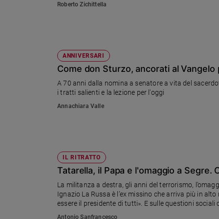
Roberto Zichittella
Sanremo
2026
Cinema,
Tv
ANNIVERSARI
e
Come don Sturzo, ancorati al Vangelo
streaming
Libri
A 70 anni dalla nomina a senatore a vita del sacerdot
i tratti salienti e la lezione per l'oggi
Musica
Arte
Annachiara Valle
Famiglia
ed
educazione
IL RITRATTO
Genitori
Tatarella, il Papa e l'omaggio a Segre. 
e
figli
La militanza a destra, gli anni del terrorismo, l’omag
Nonni
Ignazio La Russa è l’ex missino che arriva più in alto 
essere il presidente di tutti». E sulle questioni socia
Coppia
per cercare di battere la povertà: il lavoro ben remu
Antonio Sanfrancesco
Scuola