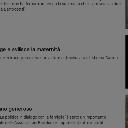
a e dirci: non ha fermato in tempo la sua mano che si portava via due
nia Bartoccetti)
lge e svilisce la maternità
one extracorporea una nuova forma di schiavitù (di Marina Casini)
pegno generoso
litica in dialogo con la famiglia” è stato un importante
logo tra il Forum nazionale delle Associazioni Familiari e i rappresentanti dei partiti