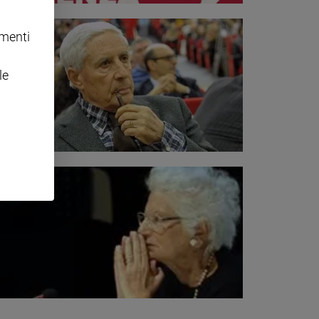
omenti
le