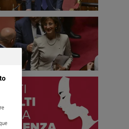
to
re
nque