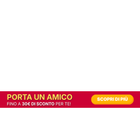
In alternativa, prova la versione digitale!
|
Abbonati
Contribuisci a mantenere questo sito gratuito
Riusciamo a fornire informazione gratuita grazie alla pubblicità erogata dai nostri
partner.
Accettando i consensi richiesti permetti ai nostri partner di creare un'esperienza