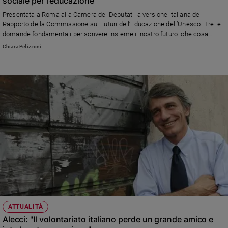
sociale per l’educazione
Sanremo
Presentata a Roma alla Camera dei Deputati la versione italiana del
2026
Rapporto della Commissione sui Futuri dell’Educazione dell’Unesco. Tre le
domande fondamentali per scrivere insieme il nostro futuro: che cosa
Cinema,
dobbiamo continuare a fare; che cosa dobbiamo abbandonare; che cosa
Tv
Chiara Pelizzoni
deve essere ripensato in modo creativo
e
streaming
Libri
Musica
Arte
Famiglia
ed
educazione
Genitori
e
figli
Nonni
ATTUALITÀ
Coppia
Alecci: "Il volontariato italiano perde un grande amico e
Scuola