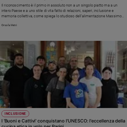
Chiesa
Il riconoscimento è il primo in assoluto non a un singolo piatto ma a un
Chiesa
intero Paese e a uno stile di vita fatto di relazioni, saperi, inclusione e
memoria collettiva, come spiega lo studioso dell’alimentazione Massimo
Montanari: «La nostra cucina è multiculturale, un modello di inclusività e
Fede
Orsola Vetri
contaminazione con le tradizioni straniere»
e
spiritualità
Santi
Devozione
e
fede
Parola
del
giorno
Santo
del
giorno
Società
INCLUSIONE
e
I 'Buoni e Cattivi' conquistano l'UNESCO: l'eccellenza della
valori
cucina etica in volo per Parigi