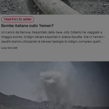
TRAFFICI DI ARMI
Bombe italiane sullo Yemen?
Un carico da Genova, trasportato dalla nave Jolly Cobalto, ha viaggiato a
maggio scorso. Ordigni italiani esportati in Arabia Saudita. Ora in Yemen i
sauditi stanno utilizzando le stesse tipologie di ordigni, compresi quelli
all'uranio impoverito (che come è noto libera particelle fortemente
Luigi Grimaldi
cancerogene). Quelle utilizzate adesso in Yemen sono le bombe italiane? E
perché l’Italia esporta questo tipo di materiale bellico verso un Paese in
guerra?