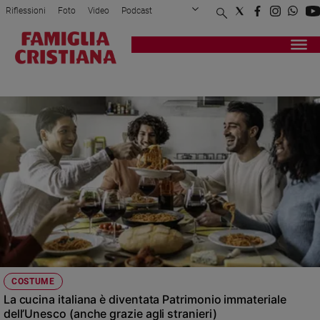
Riflessioni
Foto
Video
Podcast
Privacy Policy
Chi siamo
Contatti
Pubblicità
Attualità
Registrati
Redazione
Italia
UNESCO
Cronaca
Politica
Mondo
Economia
Legalità
e
giustizia
Sport
Interviste
Papa
COSTUME
Papa
La cucina italiana è diventata Patrimonio immateriale
dell’Unesco (anche grazie agli stranieri)