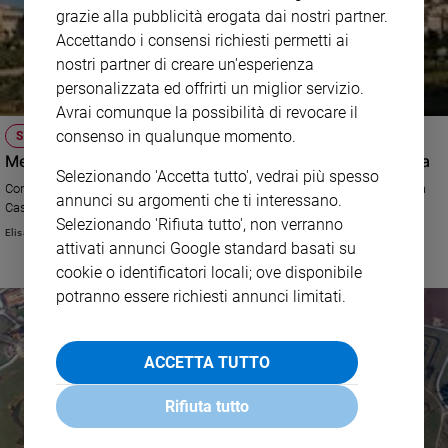
grazie alla pubblicità erogata dai nostri partner.
Accettando i consensi richiesti permetti ai
nostri partner di creare un'esperienza
personalizzata ed offrirti un miglior servizio.
Avrai comunque la possibilità di revocare il
consenso in qualunque momento.
STASERA IN TV
Meraviglie di Alberto Angela, guida alla seconda puntata
Selezionando 'Accetta tutto', vedrai più spesso
Continua il viaggio di Alberto Angela nell'Italia patrimonio dell'umanità: da
annunci su argomenti che ti interessano.
Caserta ad Assisi, passando per le Langhe.
Selezionando 'Rifiuta tutto', non verranno
Elisa Chiari
attivati annunci Google standard basati su
cookie o identificatori locali; ove disponibile
potranno essere richiesti annunci limitati.
ACCETTA TUTTO
Rifiuta tutto