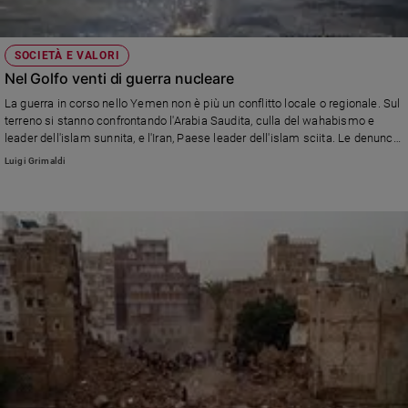
SOCIETÀ E VALORI
Nel Golfo venti di guerra nucleare
La guerra in corso nello Yemen non è più un conflitto locale o regionale. Sul
terreno si stanno confrontando l'Arabia Saudita, culla del wahabismo e
leader dell'islam sunnita, e l'Iran, Paese leader dell'islam sciita. Le denunce:
bombardamenti con ordigni a grappolo e mini-bombe nucleari tattiche. Lo
Luigi Grimaldi
spettro di un conflitto nucleare. Una partita in cui sembrerebbero essersi
inseriti anche Israele e il Pakistan. Moshe Ya'alon, ministro della difesa
israeliano: «Hiroshima e Nagasaki sono modelli di ruolo nel rispondere
all'Iran».