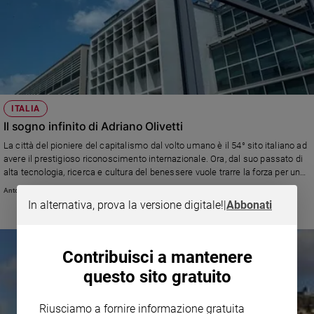
ITALIA
Il sogno infinito di Adriano Olivetti
La città del pioniere del capitalismo dal volto umano è il 54° sito italiano ad
avere il prestigioso riconoscimento internazionale. Ora, dal suo passato di
alta tecnologia, ricerca e cultura del benessere vuole trarre la forza per un
grande futuro
Antonio Sanfrancesco
In alternativa, prova la versione digitale!
|
Abbonati
Contribuisci a mantenere
questo sito gratuito
Riusciamo a fornire informazione gratuita