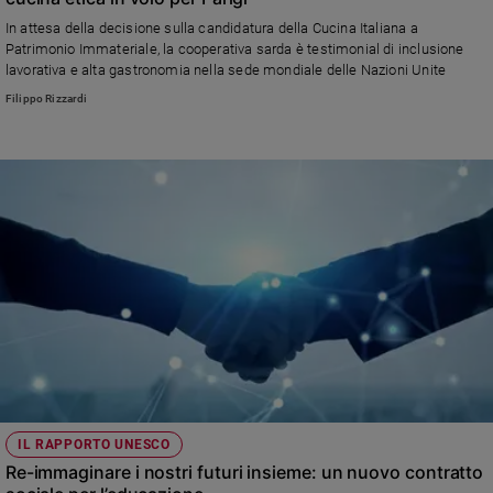
Ambiente
In attesa della decisione sulla candidatura della Cucina Italiana a
e
Patrimonio Immateriale, la cooperativa sarda è testimonial di inclusione
Creato
lavorativa e alta gastronomia nella sede mondiale delle Nazioni Unite
Volontariato
Filippo Rizzardi
Diritti
Aziende
di
valore
Caso
della
settimana
Migranti
Diversità
e
inclusione
Costume
IL RAPPORTO UNESCO
Cultura
e
Re-immaginare i nostri futuri insieme: un nuovo contratto
spettacoli