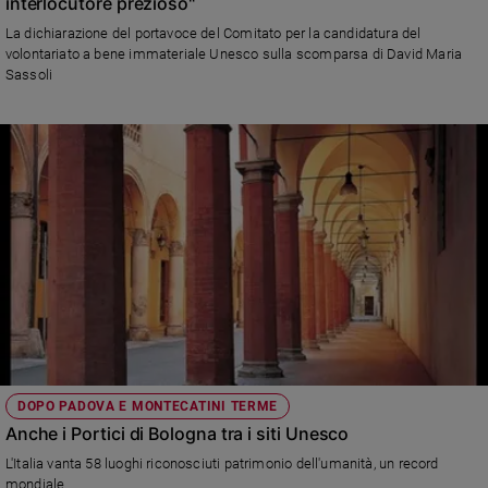
interlocutore prezioso"
e
La dichiarazione del portavoce del Comitato per la candidatura del
giovani
volontariato a bene immateriale Unesco sulla scomparsa di David Maria
Adolescenza
Sassoli
Bioetica
Vai
Riflessioni
Foto
Video
DOPO PADOVA E MONTECATINI TERME
Podcast
Anche i Portici di Bologna tra i siti Unesco
L'Italia vanta 58 luoghi riconosciuti patrimonio dell'umanità, un record
Privacy
mondiale