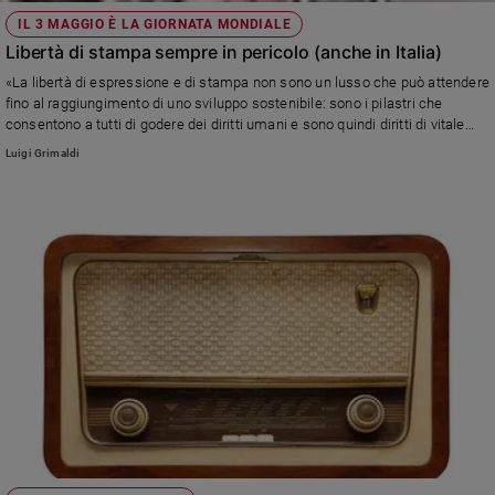
IL 3 MAGGIO È LA GIORNATA MONDIALE
Libertà di stampa sempre in pericolo (anche in Italia)
«La libertà di espressione e di stampa non sono un lusso che può attendere
fino al raggiungimento di uno sviluppo sostenibile: sono i pilastri che
consentono a tutti di godere dei diritti umani e sono quindi diritti di vitale
importanza per il buon governo e lo Stato di diritto». Lo dicono il Segretario
Luigi Grimaldi
generale dell’Onu, il Direttore generale dell’Unesco e l’Alto Commissario per
i diritti umani. Ma nella realtà quotidiana dei cronisti le limitazioni e le
censure sono all’ordine del giorno. L’Italia non fa eccezione, anzi: siamo
scivolati al 73° posto nella classifica di Reporter senza frontiere.