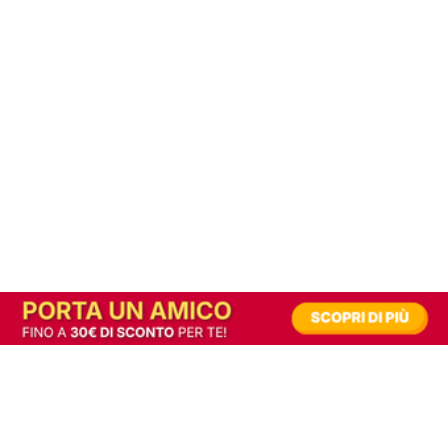
In alternativa, prova la versione digitale!
|
Abbonati
Contribuisci a mantenere questo sito gratuito
Riusciamo a fornire informazione gratuita grazie alla pubblicità erogata dai nostri
partner.
Accettando i consensi richiesti permetti ai nostri partner di creare un'esperienza