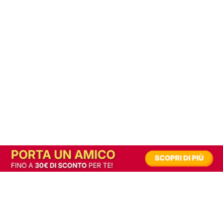
In alternativa, prova la versione digitale!
|
Abbonati
Contribuisci a mantenere questo sito gratuito
Riusciamo a fornire informazione gratuita grazie alla pubblicità erogata dai nostri
partner.
Accettando i consensi richiesti permetti ai nostri partner di creare un'esperienza