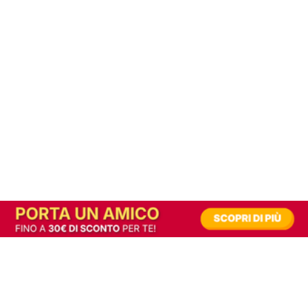
In alternativa, prova la versione digitale!
|
Abbonati
Contribuisci a mantenere questo sito gratuito
Riusciamo a fornire informazione gratuita grazie alla pubblicità erogata dai nostri
partner.
Accettando i consensi richiesti permetti ai nostri partner di creare un'esperienza