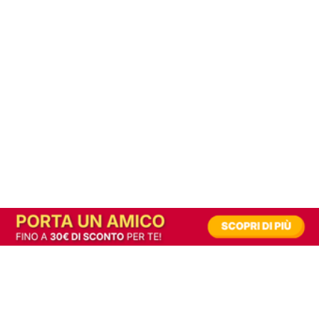
In alternativa, prova la versione digitale!
|
Abbonati
Contribuisci a mantenere questo sito gratuito
Riusciamo a fornire informazione gratuita grazie alla pubblicità erogata dai nostri
partner.
Accettando i consensi richiesti permetti ai nostri partner di creare un'esperienza