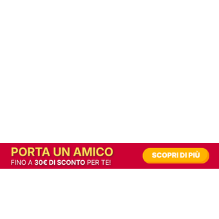
In alternativa, prova la versione digitale!
|
Abbonati
Contribuisci a mantenere questo sito gratuito
Riusciamo a fornire informazione gratuita grazie alla pubblicità erogata dai nostri
partner.
Accettando i consensi richiesti permetti ai nostri partner di creare un'esperienza