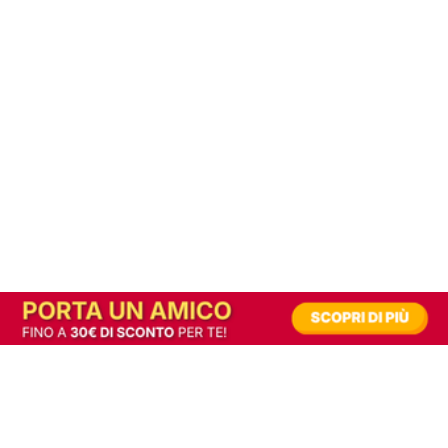
In alternativa, prova la versione digitale!
|
Abbonati
Contribuisci a mantenere questo sito gratuito
Riusciamo a fornire informazione gratuita grazie alla pubblicità erogata dai nostri
partner.
Accettando i consensi richiesti permetti ai nostri partner di creare un'esperienza