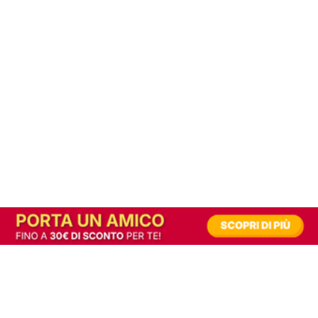
In alternativa, prova la versione digitale!
|
Abbonati
Contribuisci a mantenere questo sito gratuito
Riusciamo a fornire informazione gratuita grazie alla pubblicità erogata dai nostri
partner.
Accettando i consensi richiesti permetti ai nostri partner di creare un'esperienza