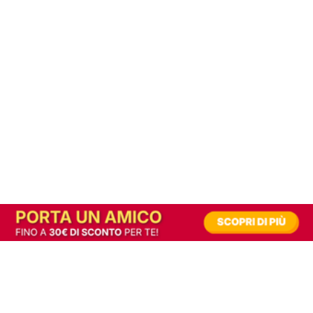
In alternativa, prova la versione digitale!
|
Abbonati
Contribuisci a mantenere questo sito gratuito
Riusciamo a fornire informazione gratuita grazie alla pubblicità erogata dai nostri
partner.
Accettando i consensi richiesti permetti ai nostri partner di creare un'esperienza