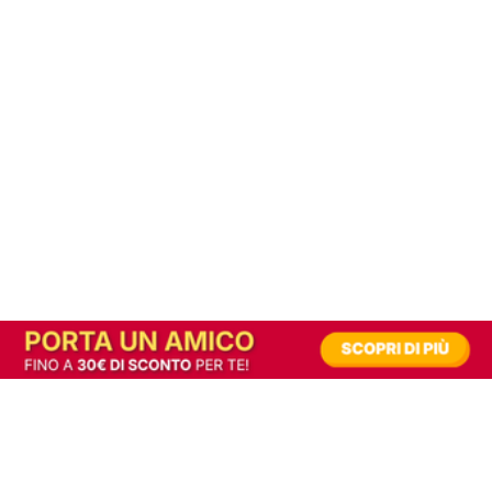
In alternativa, prova la versione digitale!
|
Abbonati
Contribuisci a mantenere questo sito gratuito
Riusciamo a fornire informazione gratuita grazie alla pubblicità erogata dai nostri
partner.
Accettando i consensi richiesti permetti ai nostri partner di creare un'esperienza