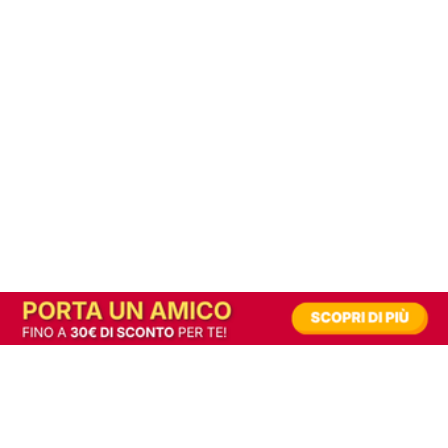
In alternativa, prova la versione digitale!
|
Abbonati
Contribuisci a mantenere questo sito gratuito
Riusciamo a fornire informazione gratuita grazie alla pubblicità erogata dai nostri
partner.
Accettando i consensi richiesti permetti ai nostri partner di creare un'esperienza